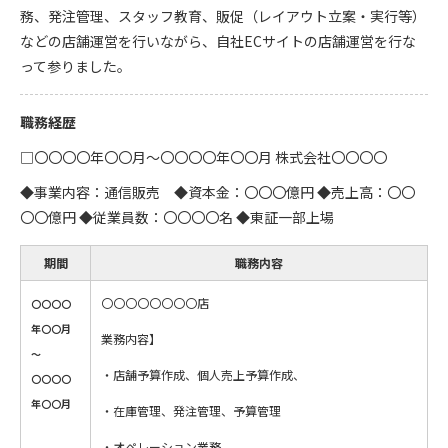
務、発注管理、スタッフ教育、販促（レイアウト立案・実行等）
などの店舗運営を行いながら、自社ECサイトの店舗運営を行な
って参りました。
職務経歴
□〇〇〇〇年〇〇月～〇〇〇〇年〇〇月 株式会社〇〇〇〇
◆事業内容：通信販売 ◆資本金：〇〇〇億円 ◆売上高：〇〇
〇〇億円 ◆従業員数：〇〇〇〇名 ◆東証一部上場
期間
職務内容
〇〇〇〇〇〇〇〇店
〇〇〇〇
年〇〇月
業務内容】
～
・店舗予算作成、個人売上予算作成、
〇〇〇〇
年〇〇月
・在庫管理、発注管理、予算管理
・オペレーション業務