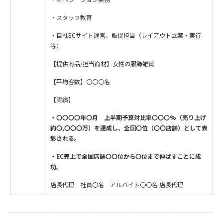
・スタッフ教育
・自社ECサイト運営、販促担当（レイアウト立案・実行
等）
【提供商品/担当商材】女性の服飾雑貨
【平均客数】〇〇〇名
【実績】
・〇〇〇〇年〇月 上半期予算対比率〇〇〇%（売り上げ
約〇,〇〇〇万）を達成し、全国〇位（〇〇店舗）として表
彰される。
・EC売上で全国店舗〇〇位から〇位まで伸ばすことに成
功。
店長代理 社員〇名 アルバイト〇〇名 店長代理