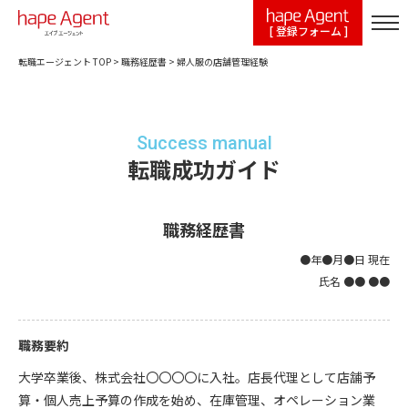
[ 登録フォーム ]
転職エージェント TOP
>
職務経歴書
>
婦人服の店舗管理経験
Success manual
転職成功ガイド
職務経歴書
●年●月●日 現在
氏名 ●● ●●
職務要約
大学卒業後、株式会社〇〇〇〇に入社。店長代理として店舗予
算・個人売上予算の作成を始め、在庫管理、オペレーション業