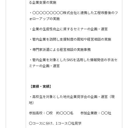
る企業支援の実施
・〇〇〇〇〇〇〇〇〇株式会社と連携した工程改善後のフ
ォローアップの実施
・企業の生産性向上に資するセミナーの企画・運営
・管内企業を訪問し支援制度の周知や経営相談の実施
・専門家派遣による経営相談の実施事務
・管内企業を対象としたSNSを活用した情報発信の手法セ
ミナーの企画・運営
【業績・実績】
・高校生を対象とした地元企業見学会の企画・運営（現
地）
参加高校：〇校 約〇〇〇名 参加企業数：〇〇社
〇コースに分け、1コース〇社見学