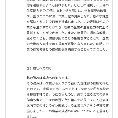
標を達成するよう心掛けました。〇〇〇と連携し、工場の
生産能力を〇.〇倍に向上させた際には、作業環境の改善
や、困りごとの解決、作業工程の見直しなど、様々な課題
を解決することで目標を達成しました。この経験は他の企
業にも生かすことができ、複数の企業の生産能力の向上に
貢献することができました。また、結果的に劇的な改善に
至らなくとも、課題や困りごとの把握をすることで、企業
の今後の方向性を示す提案が可能となりました。同時に企
業の経営者様との信頼関係を構築することもできました。
２）成功への拘り
私の強みは成功への拘りです。
その強みは小学校から大学まで続けた野球部の経験で得た
ものです。 中学までホームランを打てなかった私が高校か
ら複数本打てるようになったのは、成功に至るまでの道を
何度も考え、日々の練習に取り組んだ結果です。入社後は
県内で初のオンライン形式による企業見学会を０予算で実
施しました。この事業の成功のために２つのことを意識し
ました。