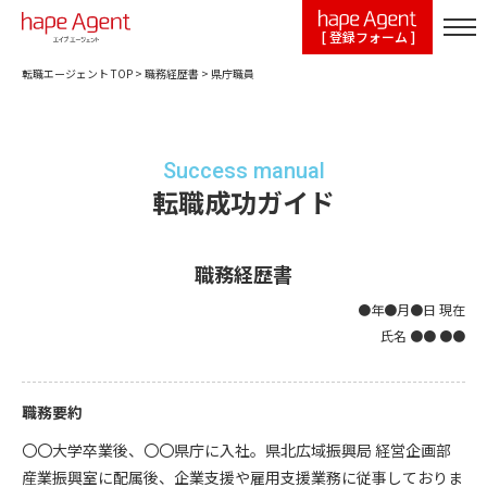
[ 登録フォーム ]
転職エージェント TOP
>
職務経歴書
>
県庁職員
Success manual
転職成功ガイド
職務経歴書
●年●月●日 現在
氏名 ●● ●●
職務要約
〇〇大学卒業後、〇〇県庁に入社。県北広域振興局 経営企画部
産業振興室に配属後、企業支援や雇用支援業務に従事しておりま