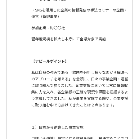
・SNSを活用した企業の情報発信の手法セミナーの企画・
運営（新規事業）
参加企業：約〇〇社
翌年度規模を拡大し本庁にて全県対象で実施
【アピールポイント】
私は自身の強みである「課題を分析し様々な面から解決へ
のアプローチを考える」を念頭に、日々の事業企画・運営
に取り組んで参りました。企業支援においては常に情報収
集に力を入れ、各企業様の正確な現況や課題を把握するよ
う意識してきました。私が事業を実施する際や、企業支援
に取り組む中で心掛けてきたことは２点あります。
１）目標から逆算した事業実施
目標から逆算し障害となる課題を検討、解決することで目