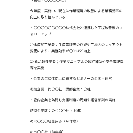
今年度 実施中、現在は作業環境の改善による業務効率の
向上に取り組んでいる
・〇〇〇〇〇〇〇〇〇株式会社と連携した工程改善後のフ
ォローアップ
①水産加工業者：生産管理表の作成や工場内のレイアウト
変更により、業務効率が〇％ほど向上
② 食品製造業者；作業マニュアルの改訂補助や安全管理指
導を実施
・企業の生産性向上に資するセミナーの企画・運営
参加企業：約〇〇社 講師企業：〇社
・管内企業を訪問し支援制度の周知や経営相談の実施
訪問企業数：のべ〇〇社（上期）
のべ〇〇〇社見込み（今年度）
のべ〇〇社（前年度）