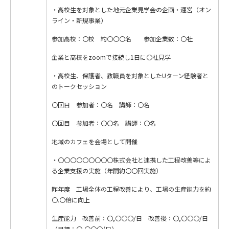
・高校生を対象とした地元企業見学会の企画・運営（オン
ライン・新規事業）
参加高校：〇校 約〇〇〇名 参加企業数：〇社
企業と高校をzoomで接続し1日に〇社見学
・高校生、保護者、教職員を対象としたUターン経験者と
のトークセッション
〇回目 参加者：〇名 講師：〇名
〇回目 参加者：〇〇名 講師：〇名
地域のカフェを会場として開催
・〇〇〇〇〇〇〇〇〇株式会社と連携した工程改善等によ
る企業支援の実施（年間約〇〇回実施）
昨年度 工場全体の工程改善により、工場の生産能力を約
〇.〇倍に向上
生産能力 改善前：〇,〇〇〇/日 改善後：〇,〇〇〇/日
（目標：〇,〇〇〇/日）