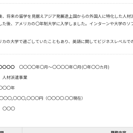
後、将来の留学を見据えアジア発展途上国からの外国人に特化した人材
した後、アメリカの〇年制大学に入学しました。インターンや大学のソ
リカの大学で過ごしていたこともあり、英語に関してビジネスレベルで
〇〇〇〇
〇〇〇〇年〇月～〇〇〇〇年〇月(〇年〇〇カ月)
】人材派遣事業
〇〇〇年
〇〇〇,〇〇〇,〇〇〇円（〇〇〇〇.〇〇現在）
】〇〇〇
間
職務内容