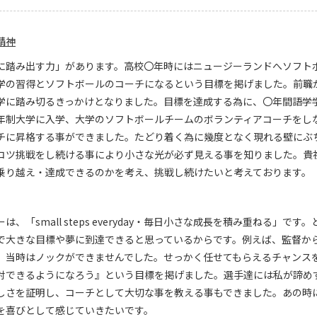
精神
に踏み出す力」があります。高校〇年時にはニュージーランドへソフト
学の習得とソフトボールのコーチになるという目標を掲げました。前職
学に踏み切るきっかけとなりました。目標を達成する為に、〇年間語学学
年制大学に入学、大学のソフトボールチームのボランティアコーチをし
チに昇格する事ができました。たどり着く為に幾度となく現れる壁にぶ
コツ挑戦をし続ける事により小さな光が必ず見える事を知りました。貴
乗り越え・達成できるのかを考え、挑戦し続けたいと考えております。
は、「small steps everyday・毎日小さな成長を積み重ねる」
で大きな目標や夢に到達できると思っているからです。例えば、監督か
、当時はノックができませんでした。せっかく任せてもらえるチャンス
対できるようになろう』という目標を掲げました。選手達には私が諦め
しさを証明し、コーチとして大切な事を教える事もできました。あの時
を喜びとして感じていきたいです。