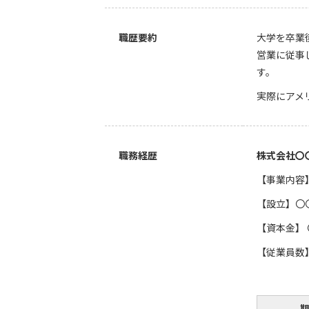
職歴要約
大学を卒業
営業に従事
す。
実際にアメ
職務経歴
株式会社〇
【事業内容
【設立】〇
【資本金】 
【従業員数
期