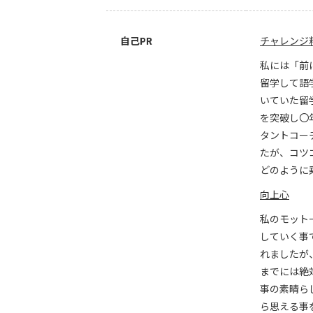
自己PR
チャレンジ
私には「前
留学して語
いていた留
を突破し〇
タントコー
たが、コツ
どのように
向上心
私のモットー
していく事
れましたが
までには絶
事の素晴ら
ら思える事