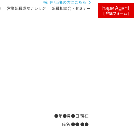
採用担当者の方はこちら
声
営業転職成功ナレッジ
転職相談会・セミナー
[ 登録フォーム ]
●年●月●日 現在
氏名 ●● ●●