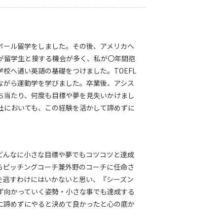
ボール留学をしました。その後、アメリカへ
が留学生と接する機会が多く、私が〇年間抱
校へ通い英語の基礎をつけました。TOEFL
ながら運動学を学びました。卒業後、アシス
ち当たり、何度も目標や夢を見失いかけまし
社においても、この経験を活かして諦めずに
です。どんなに小さな目標や夢でもコツコツと達成
らピッチングコーチ兼外野のコーチに任命さ
を逃すわけにはいかないと思い、『シーズン
ず向かっていく姿勢・小さな事でも達成する
に諦めずにやると決めて良かったと心の底か