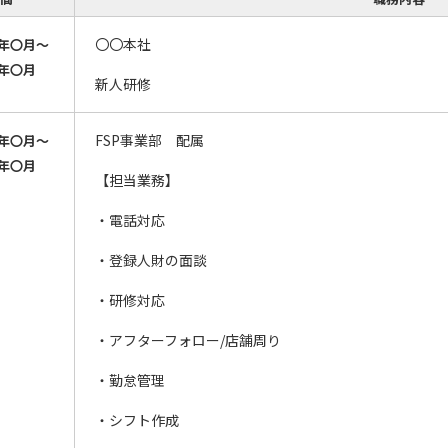
〇〇本社
年〇月～
年〇月
新人研修
FSP事業部 配属
年〇月～
年〇月
【担当業務】
・電話対応
・登録人財の面談
・研修対応
・アフターフォロー/店舗周り
・勤怠管理
・シフト作成