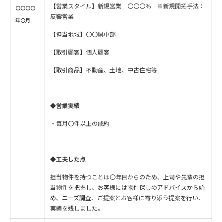
【営業スタイル】新規営業 〇〇〇％ ※新規開拓手法：
〇〇〇〇
反響営業
年〇月
【担当地域】〇〇県中部
【取引顧客】個人顧客
【取引商品】不動産、土地、中古住宅等
◆営業実績
・毎月〇件以上の成約
◆工夫した点
担当物件を持つことは〇年目からのため、上司や先輩の担
当物件を把握し、お客様には物件探しのアドバイスから始
め、ニーズ調査、ご提案とお客様に寄り添う提案を行い、
実績を残しました。