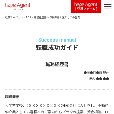
[ 登録フォーム ]
転職エージェント TOP
>
職務経歴書
>
不動産仲介業としての営業
Success manual
転職成功ガイド
職務経歴書
●年●月●日 現在
氏名 ●● ●●
職務概要
大学卒業後、〇〇〇〇〇〇〇〇〇〇株式会社に入社をし、不動産
仲介業としてお客様へのご案内からプランの提案、資金相談、ロ