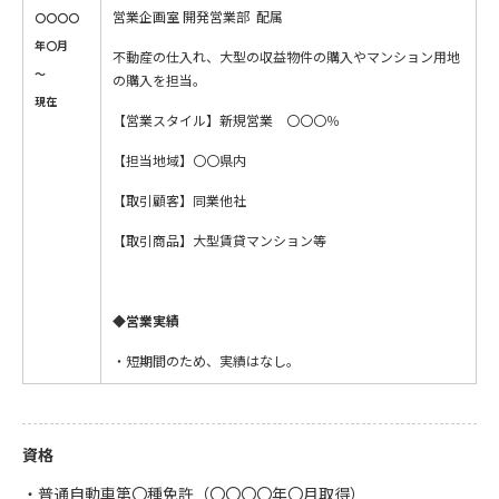
営業企画室 開発営業部 配属
〇〇〇〇
年〇月
不動産の仕入れ、大型の収益物件の購入やマンション用地
～
の購入を担当。
現在
【営業スタイル】新規営業 〇〇〇％
【担当地域】〇〇県内
【取引顧客】同業他社
【取引商品】大型賃貸マンション等
◆営業実績
・短期間のため、実績はなし。
資格
・普通自動車第〇種免許（〇〇〇〇年〇月取得）