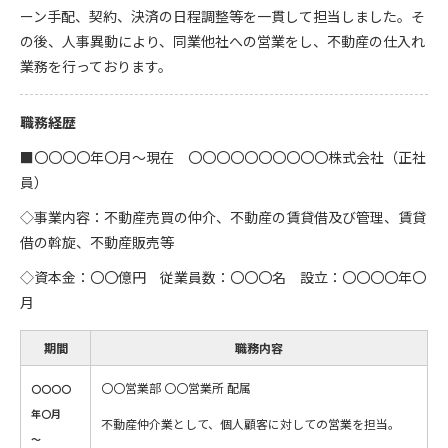
ーン手配、契約、決済の日程調整等を一貫して担当しました。そ
の後、人事異動により、同業他社への営業をし、不動産の仕入れ
業務を行っております。
職務経歴
■〇〇〇〇年〇月～現在 〇〇〇〇〇〇〇〇〇〇株式会社（正社
員）
◇事業内容：不動産売買の仲介、不動産の賃貸借及び管理、賃貸
借の斡旋、不動産販売等
◇資本金：〇〇億円 従業員数：〇〇〇名 設立：〇〇〇〇年〇
月
期間
職務内容
〇〇営業部 〇〇営業所 配属
〇〇〇〇
年〇月
不動産仲介業として、個人顧客に対しての営業を担当。
～