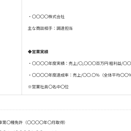
・〇〇〇〇株式会社
主な商談相手：調達担当
◆営業実績
・〇〇〇〇年度実績：売上/〇,〇〇〇百万円 粗利益/〇〇
・〇〇〇〇年度達成率：売上/〇〇.〇％（全体平均〇〇％
※営業社員〇名中〇位
車第〇種免許（〇〇〇〇年〇月取得）