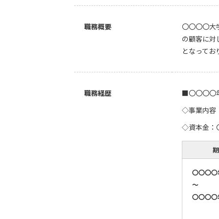
職務概要
〇〇〇〇大
の顧客に対
となってお
職務経歴
■〇〇〇〇
◇事業内容
◇資本金：
期
〇〇〇〇
～
〇〇〇〇