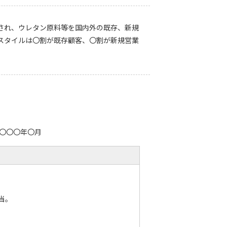
され、ウレタン原料等を国内外の既存、新規
スタイルは〇割が既存顧客、〇割が新規営業
〇〇〇年〇月
当。