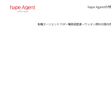
hape Agentの
転職エージェント TOP
>
職務経歴書
>
ウレタン原料の国内