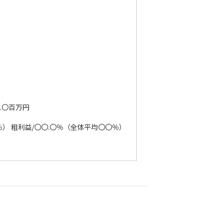
.〇百万円
） 粗利益/〇〇.〇％（全体平均〇〇％）