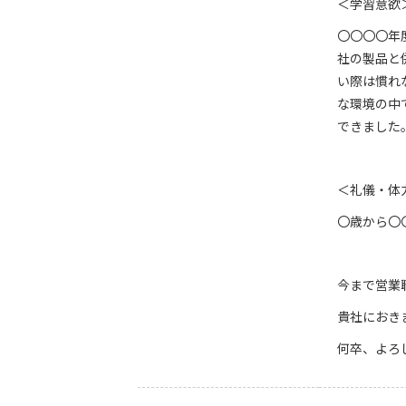
＜学習意欲
〇〇〇〇年
社の製品と
い際は慣れ
な環境の中
できました
＜礼儀・体
〇歳から〇
今まで営業
貴社におき
何卒、よろ