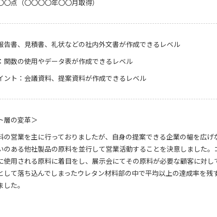
C〇〇〇点（〇〇〇〇年〇〇月取得）
報告書、見積書、礼状などの社内外文書が作成できるレベル
：関数の使用やデータ表が作成できるレベル
イント：会議資料、提案資料が作成できるレベル
ト層の変革＞
料の営業を主に行っておりましたが、自身の提案できる企業の幅を広げ
いのある他社製品の原料を並行して営業活動することを決意しました。
に使用される原料に着目をし、展示会にてその原料が必要な顧客に対し
として落ち込んでしまったウレタン材料部の中で平均以上の達成率を残
ました。