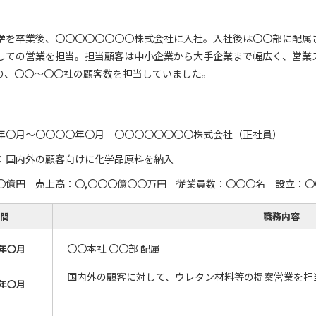
学を卒業後、〇〇〇〇〇〇〇〇株式会社に入社。入社後は〇〇部に配属
しての営業を担当。担当顧客は中小企業から大手企業まで幅広く、営業
り、〇〇～〇〇社の顧客数を担当していました。
年〇月～〇〇〇〇年〇月 〇〇〇〇〇〇〇〇株式会社（正社員）
：国内外の顧客向けに化学品原料を納入
〇億円 売上高：〇,〇〇〇億〇〇万円 従業員数：〇〇〇名 設立：〇
間
職務内容
〇〇本社 〇〇部 配属
年〇月
国内外の顧客に対して、ウレタン材料等の提案営業を担
年〇月