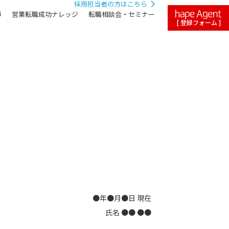
採用担当者の方はこちら
声
営業転職成功ナレッジ
転職相談会・セミナー
[ 登録フォーム ]
●年●月●日 現在
氏名 ●● ●●