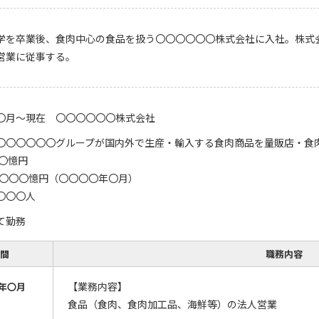
学を卒業後、食肉中心の食品を扱う〇〇〇〇〇〇株式会社に入社。株式
営業に従事する。
〇月～現在 〇〇〇〇〇〇株式会社
〇〇〇〇〇〇グループが国内外で生産・輸入する食肉商品を量販店・食
.〇憶円
,〇〇〇憶円（〇〇〇〇年〇月）
〇〇〇人
て勤務
間
職務内容
【業務内容】
年〇月
食品（食肉、食肉加工品、海鮮等）の法人営業