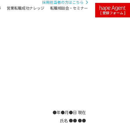
採用担当者の方はこちら
声
営業転職成功ナレッジ
転職相談会・セミナー
[ 登録フォーム ]
●年●月●日 現在
氏名 ●● ●●