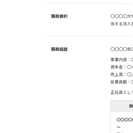
職務要約
〇〇〇〇大
当する法人
職務経歴
〇〇〇〇年
事業内容：
資本金：〇
売上高：〇
従業員数：
正社員とし
期
〇〇〇〇
～