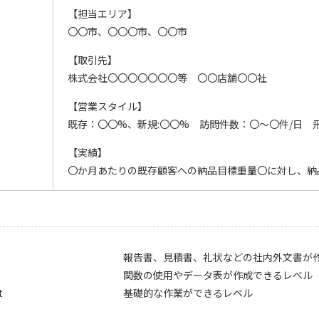
【担当エリア】
〇〇市、〇〇〇市、〇〇市
【取引先】
株式会社〇〇〇〇〇〇〇等 〇〇店舗〇〇社
【営業スタイル】
既存：〇〇%、新規:〇〇% 訪問件数：〇～〇件/日 
【実績】
〇か月あたりの既存顧客への納品目標重量〇に対し、納
報告書、見積書、礼状などの社内外文書が
関数の使用やデータ表が作成できるレベル
t
基礎的な作業ができるレベル