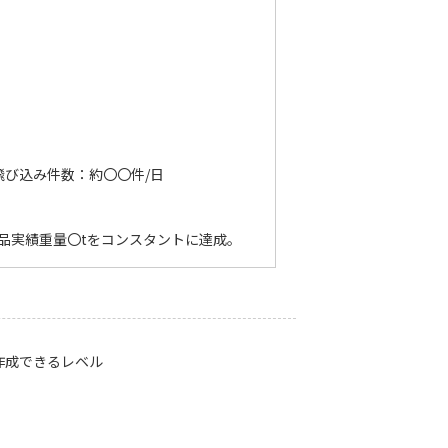
飛び込み件数：約〇〇件/日
品実績重量〇tをコンスタントに達成。
作成できるレベル