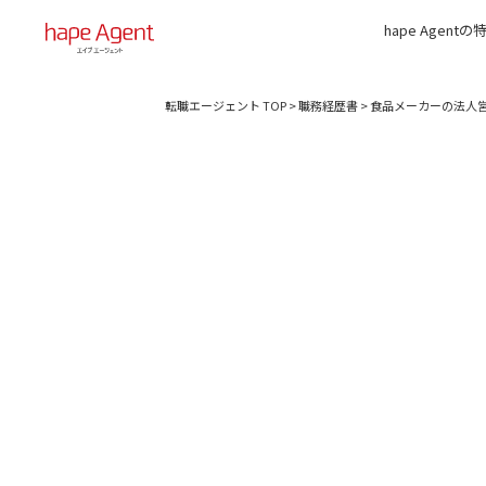
hape Agentの
転職エージェント TOP
>
職務経歴書
>
食品メーカーの法人