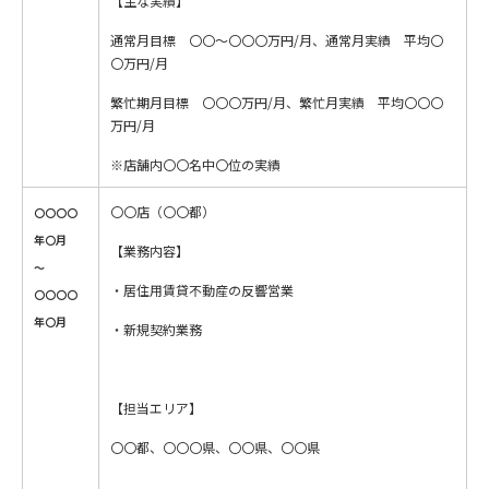
【主な実績】
通常月目標 〇〇～〇〇〇万円/月、通常月実績 平均〇
〇万円/月
繁忙期月目標 〇〇〇万円/月、繁忙月実績 平均〇〇〇
万円/月
※店舗内〇〇名中〇位の実績
〇〇店（〇〇都）
〇〇〇〇
年〇月
【業務内容】
～
・居住用賃貸不動産の反響営業
〇〇〇〇
年〇月
・新規契約業務
【担当エリア】
〇〇都、〇〇〇県、〇〇県、〇〇県