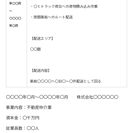
年〇〇月
・〇ｔトラック荷台への荷物積み込み作業
～
・夜間薬局へのルート配送
〇〇〇〇
年〇月
【配送エリア】
〇〇圏
【配送内容】
薬局〇〇〇〇へ〇日〇～〇件配送として回る
〇〇〇〇年〇月～〇〇〇〇年〇月 株式会社〇〇〇〇〇〇
事業内容：不動産仲介業
資本金：〇千万円
従業員数：〇〇人