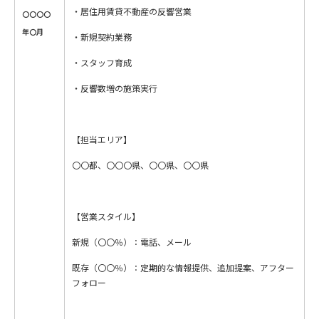
・居住用賃貸不動産の反響営業
〇〇〇〇
年〇月
・新規契約業務
・スタッフ育成
・反響数増の施策実行
【担当エリア】
〇〇都、〇〇〇県、〇〇県、〇〇県
【営業スタイル】
新規（〇〇％）：電話、メール
既存（〇〇％）：定期的な情報提供、追加提案、アフター
フォロー