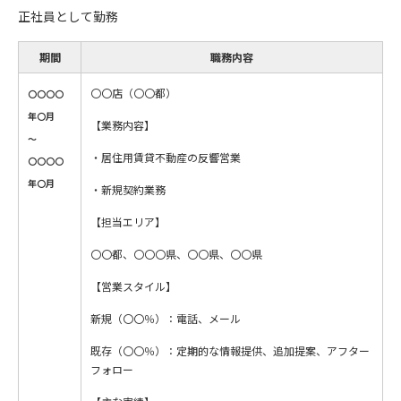
正社員として勤務
期間
職務内容
〇〇店（〇〇都）
〇〇〇〇
年〇月
【業務内容】
～
・居住用賃貸不動産の反響営業
〇〇〇〇
年〇月
・新規契約業務
【担当エリア】
〇〇都、〇〇〇県、〇〇県、〇〇県
【営業スタイル】
新規（〇〇％）：電話、メール
既存（〇〇％）：定期的な情報提供、追加提案、アフター
フォロー