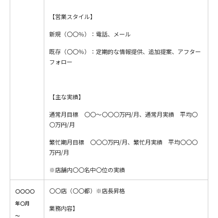
【営業スタイル】
新規（〇〇％）：電話、メール
既存（〇〇％）：定期的な情報提供、追加提案、アフター
フォロー
【主な実績】
通常月目標 〇〇～〇〇〇万円/月、通常月実績 平均〇
〇万円/月
繁忙期月目標 〇〇〇万円/月、繁忙月実績 平均〇〇〇
万円/月
※店舗内〇〇名中〇位の実績
〇〇店（〇〇都）※店長昇格
〇〇〇〇
年〇月
業務内容】
～