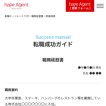
[ 登録フォーム ]
転職エージェント TOP
>
職務経歴書
>
飲食接客
Success manual
転職成功ガイド
職務経歴書
●年●月●日 現在
氏名 ●● ●●
職務要約
大学卒業後、ステーキ、ハンバーグのレストラン等を展開してい
る株式会社〇〇〇〇〇〇〇に入社。