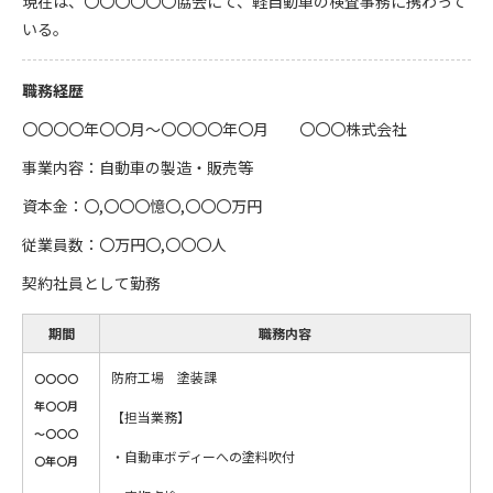
現在は、〇〇〇〇〇〇協会にて、軽自動車の検査事務に携わって
いる。
職務経歴
〇〇〇〇年〇〇月～〇〇〇〇年〇月 〇〇〇株式会社
事業内容：自動車の製造・販売等
資本金：〇,〇〇〇憶〇,〇〇〇万円
従業員数：〇万円〇,〇〇〇人
契約社員として勤務
期間
職務内容
防府工場 塗装課
〇〇〇〇
年〇〇月
【担当業務】
～〇〇〇
・自動車ボディーへの塗料吹付
〇年〇月