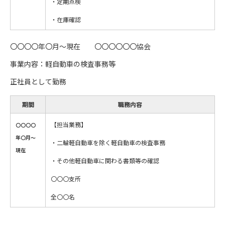
・定期点検
・在庫確認
〇〇〇〇年〇月～現在 〇〇〇〇〇〇協会
事業内容：軽自動車の検査事務等
正社員として勤務
期間
職務内容
【担当業務】
〇〇〇〇
年〇月～
・二輪軽自動車を除く軽自動車の検査事務
現在
・その他軽自動車に関わる書類等の確認
〇〇〇支所
全〇〇名