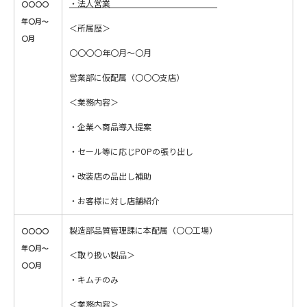
・法人営業
〇〇〇〇
年〇月～
＜所属歴＞
〇月
〇〇〇〇年〇月～〇月
営業部に仮配属（〇〇〇支店）
＜業務内容＞
・企業へ商品導入提案
・セール等に応じPOPの張り出し
・改装店の品出し補助
・お客様に対し店舗紹介
製造部品質管理課に本配属（〇〇工場）
〇〇〇〇
年〇月～
＜取り扱い製品＞
〇〇月
・キムチのみ
＜業務内容＞