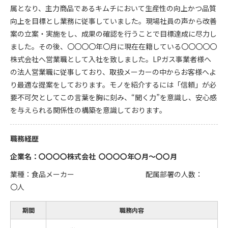
属となり、主力商品であるキムチにおいて生産性の向上かつ品質
向上を目標とし業務に従事していました。現場社員の声から改善
案の立案・実施をし、成果の確認を行うことで目標達成に尽力し
ました。その後、〇〇〇〇年〇月に現在在籍している〇〇〇〇〇
株式会社へ営業職として入社を致しました。LPガス事業者様へ
の法人営業職に従事しており、取扱メーカーの中からお客様へよ
り最適な提案をしております。モノを紹介するには「信頼」が必
要不可欠としてこの言葉を胸に刻み、“聞く力”を意識し、安心感
を与えられる関係性の構築を意識しております。
職務経歴
企業名：〇〇〇〇株式会社
〇〇〇〇年〇月～〇〇月
業種：食品メーカー 配属部署の人数：
〇人
期間
職務内容