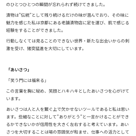
のひとつひとつの瞬間が忘れられず続けてきました。
漬物は”伝統”として残り続けるだけの味が潜んでおり、その味に
魅力を感じた私は京都にある老舗漬物店に足を運び、肌で感じる
経験をすることができました。
行動しなくては見ることのできない世界・新たな出会いからの刺
激を受け、猪突猛進を大切にしています。
「あいさつ」
「笑う門には福来る」
この言葉を胸に秘め、笑顔とハキハキとしたあいさつを心がけて
います。
あいさつは人と人を繋ぐ上で欠かせないツールであると私は思い
ます。些細なことに対して”ありがとう”と一言かけることができ
るかできないかが信用性を大きく左右すると考えています。あい
さつを大切することは場の雰囲気が和ませ、仕事への活力として