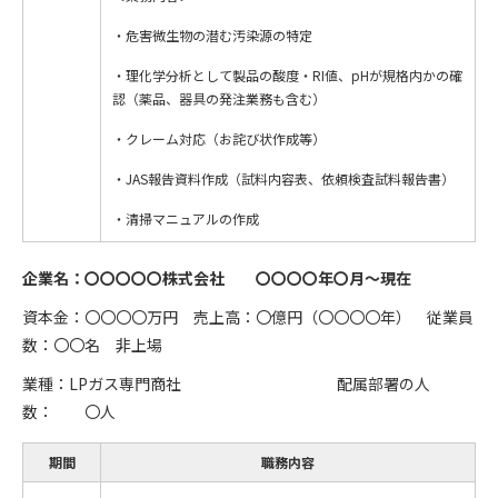
・危害微生物の潜む汚染源の特定
・理化学分析として製品の酸度・RI値、pHが規格内かの確
認（薬品、器具の発注業務も含む）
・クレーム対応（お詫び状作成等）
・JAS報告資料作成（試料内容表、依頼検査試料報告書）
・清掃マニュアルの作成
企業名：〇〇〇〇〇株式会社 〇〇〇〇年〇月～現在
資本金：〇〇〇〇万円 売上高：〇億円（〇〇〇〇年） 従業員
数：〇〇名 非上場
業種：LPガス専門商社 配属部署の人
数： 〇人
期間
職務内容