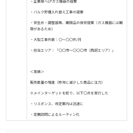
・企業様へLPガス機器の提案
・バルク貯槽入れ替え工事の提案
・安全弁・調整器等、期限品の保安提案（ガス機器には期
限があるため）
・大型工事件数：〇〜〇〇件/月
・担当エリア：「〇〇市〜〇〇〇市（西部エリア）」
＜実績＞
販売数量の増進（昨年に減少した商品に注力）
※メインターゲットを絞り、以下〇点を実行した
・リスポンス、改定案内は迅速に
・定期訪問によるルーティン化