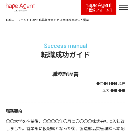
[ 登録フォーム ]
転職エージェント TOP
>
職務経歴書
>
ガス関連機器の法人営業
Success manual
転職成功ガイド
職務経歴書
●年●月●日 現在
氏名 ●● ●●
職務要約
〇〇大学を卒業後、〇〇〇〇年〇月に〇〇〇〇株式会社に入社致
しました。営業部に仮配属となった後、製造部品質管理課へ本配