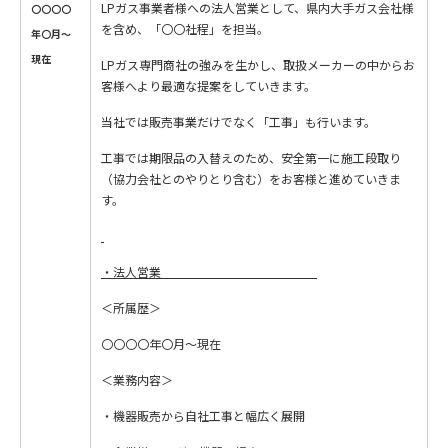
LPガス事業者様への法人営業として、県内大手ガス会社様
〇〇〇〇
を含め、「〇〇社程」を担当。
年〇月～
現在
LPガス専門商社の強みを生かし、取扱メーカーの中からお
客様へより最適な提案をしていきます。
当社では販売事業だけでなく「工事」も行います。
工事では期限品の入替えのため、安全第一に施工段取り
（協力会社とのやりとり含む）をお客様と進めていきま
す。
・法人営業
＜所属歴＞
〇〇〇〇年〇月～現在
＜業務内容＞
・機器販売から自社工事と幅広く展開