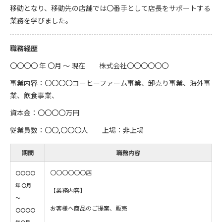
移動となり、移動先の店舗では〇番手として店長をサポートする
業務を学びました。
職務経歴
〇〇〇〇 年 〇月 ～ 現在 株式会社〇〇〇〇〇〇
事業内容：〇〇〇〇コーヒーファーム事業、卸売り事業、海外事
業、飲食事業、
資本金：〇〇〇〇万円
従業員数：〇〇,〇〇〇人 上場：非上場
期間
職務内容
〇〇〇〇〇〇店
〇〇〇〇
年 〇月
【業務内容】
～
お客様へ商品のご提案、販売
〇〇〇〇