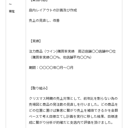
〜
店内レイアウトの計画及び作成
現在
売上の見直し、改善
【実績】
注力商品（ワイン)購買率実績 周辺店舗〇〇店舗中〇位
（購買率実績〇〇%、他店舗平均〇〇%）
期間：〇〇〇〇年〇月～〇月
【取り組み】
クリスマス時期の売上対策として、前年比を割らない為の
売場図と商品の発注数の見直しを行いました。どの商品を
どの位置に置けば集客に繋がり売上を補填できるかを金額
ベースで考え目標立てし計画を実行に移した結果、目標達
成に繋がり分析が的確だと支店内で評価を頂けました。