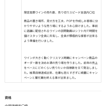
限定高額ワインの売れ数、売り切りスピード支店内〇位
商品の置き場所、見せ方を工夫、POPを作成しお客様に分
かりやすいような売り場にするようお心掛けました。事前
に店舗に配信されるワインの説明動画はシフト内で時間を
儲けスタッフ全員に共有し、全員が積極的な接客が出来る
よう準備を行いました。
ワインが大きく動くクリスマス時期にキャンペーン商品の
オーダー数を決めお酒の売り場を作りました。前年の売上
をベースにどのくらい売りたいか目標数を立て発注しまし
た。結果目標達成出来、在庫も抱えすぎずに綺麗にキャン
ペーンと繁忙期を終える事が出来ました。
資格
中国語検定〇級