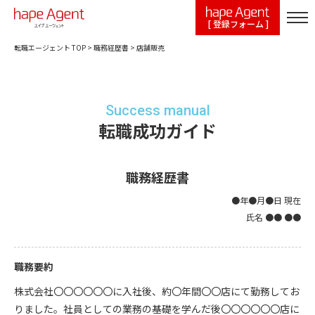
[ 登録フォーム ]
転職エージェント TOP
>
職務経歴書
>
店舗販売
Success manual
転職成功ガイド
職務経歴書
●年●月●日 現在
氏名 ●● ●●
職務要約
株式会社〇〇〇〇〇〇に入社後、約〇年間〇〇店にて勤務してお
りました。社員としての業務の基礎を学んだ後〇〇〇〇〇〇店に