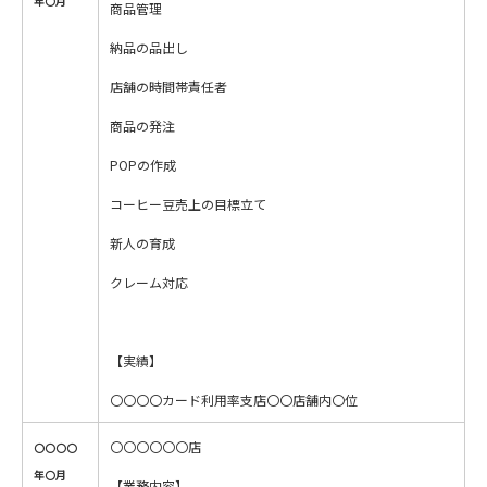
年〇月
商品管理
納品の品出し
店舗の時間帯責任者
商品の発注
POPの作成
コーヒー豆売上の目標立て
新人の育成
クレーム対応
【実績】
〇〇〇〇カード利用率支店〇〇店舗内〇位
〇〇〇〇〇〇店
〇〇〇〇
年〇月
【業務内容】