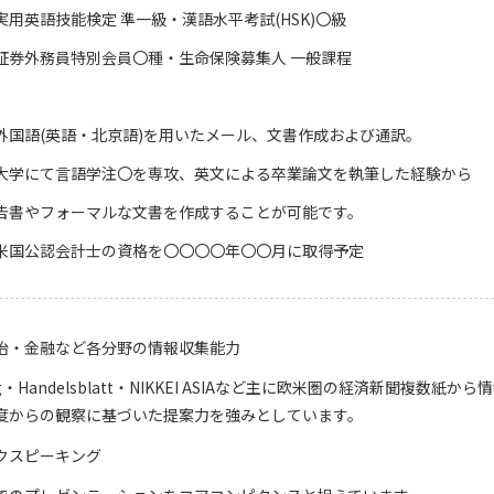
実用英語技能検定 準一級・漢語水平考試(HSK)〇級
証券外務員特別会員〇種・生命保険募集人 一般課程
外国語(英語・北京語)を用いたメール、文書作成および通訳。
大学にて言語学
注〇
を専攻、英文による卒業論文を執筆した経験から
告書やフォーマルな文書を作成することが可能です。
米国公認会計士の資格を〇〇〇〇年〇〇月に取得予定
治・金融など各分野の情報収集能力
erg・Handelsblatt・NIKKEI ASIAなど主に欧米圏の経済新聞複
度からの観察に基づいた提案力を強みとしています。
クスピーキング