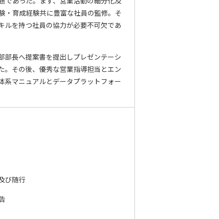
題であった。まず、営業活動の細分化及
験・育成経験共に豊富な社員の監修。そ
キルを持つ社員の協力が必要不可欠であ
部部長へ提案書を提出しプレゼンテーシ
た。その後、優秀な営業指導担当とエン
体系マニュアルとデータプラットフォー
及び随行
告