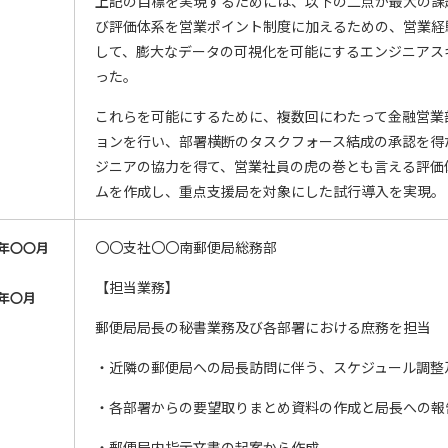
上記の目標を実現するためには、以下の二点が最大の課
び評価体系を営業ポイント制度に加えるための、営業経
して、膨大なデータの可視化を可能にするエンジニアス
った。
これらを可能にするために、複数回にわたって金融営業
ョンを行い、部署横断のタスクフォース結成の承認を得
ジニアの協力を得て、営業社員の虎の巻とも言える評価
ムを作成し、重点支援局を対象にした試行導入を実現。
〇〇支社〇〇南郵便局総務部
年〇〇月
【担当業務】
年〇月
郵便局局長の秘書業務及び各部署における庶務を担当
・近隣の郵便局への局長訪問に伴う、スケジュール調整
・各部署からの要望取りまとめ資料の作成と局長への報
・郵便局内指示文書の起案から作成