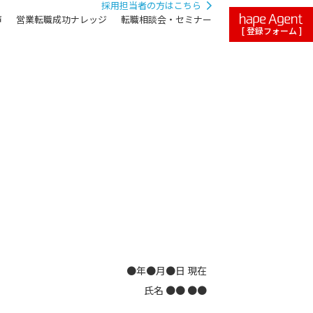
採用担当者の方はこちら
声
営業転職成功ナレッジ
転職相談会・セミナー
[ 登録フォーム ]
●年●月●日 現在
氏名 ●● ●●