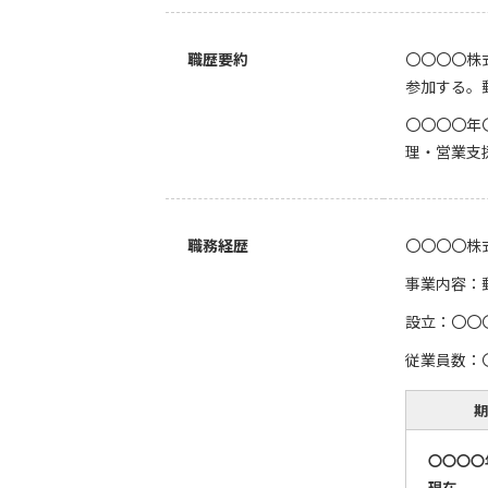
職歴要約
〇〇〇〇株
参加する。
〇〇〇〇年
理・営業支
職務経歴
〇〇〇〇株
事業内容：
設立：〇〇
従業員数：〇
期
〇〇〇〇
現在