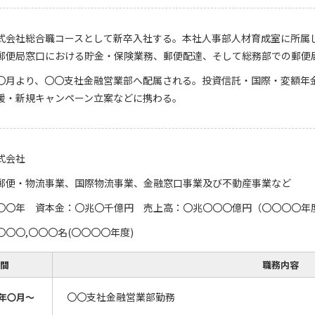
式会社総合職コースとして新卒入社する。本社人事部人材育成室に所属
郵便局窓口における貯金・保険業務、郵便配達、そして総務部での郵便
〇月より、〇〇支社金融営業部へ配属される。投資信託・国際・変額年
援・新規キャンペーン立案などに携わる。
式会社
郵便・物流事業、国際物流事業、金融窓口事業及び不動産事業など
〇〇年 資本金：〇兆〇千億円 売上高：〇兆〇〇〇億円（〇〇〇〇年
〇〇,〇〇〇名(〇〇〇〇年度)
間
職務内容
〇〇支社金融営業部勤務
年〇月～