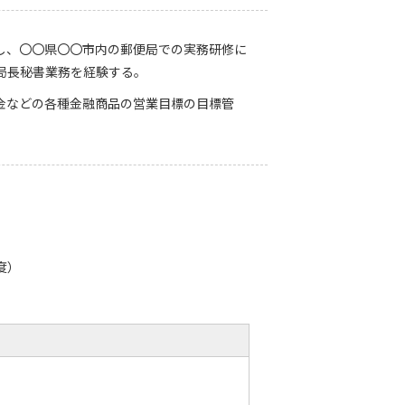
し、〇〇県〇〇市内の郵便局での実務研修に
局長秘書業務を経験する。
金などの各種金融商品の営業目標の目標管
度）