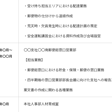
・受け持ち担当エリアにおける配達業務
・郵便物の仕分けから道順作成
・荒天時・欠員発生時における配達計画の策定
・安全運転講習会における資料作成及び会場設営
〇〇支社〇〇南郵便局窓口営業部
年〇月～
年〇〇月
【担当業務】
・郵便局窓口における貯金・保険・郵便の窓口業務
・四半期毎の窓口営業部部長会議に向けた支社への報告
案文書の作成に関わる各種業務
本社人事部人材育成室
年〇月