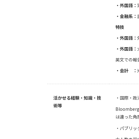
・外国語：
・金融系：
特技
・外国語：
・外国語：
英文での報
・会計 ：
活かせる経験・知識・技
国際・政
術等
Bloomb
は違った角
パブリッ