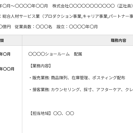
年〇月～〇〇〇〇年〇〇月 株式会社〇〇〇〇〇〇〇〇〇〇〇（正社員
：総合人材サービス業（プロダクション事業,キャリア事業,パートナー事
〇億円 従業員数：〇〇〇名 設立：〇〇〇〇年〇月
間
職務内容
〇〇〇〇ショールーム 配属
年〇月
【業務内容】
年〇〇月
・販売業務: 商品陳列、在庫管理、ポスティング配布
・接客業務: カウンセリング、採寸、アフターケア、ク
【担当地域】〇〇、〇〇