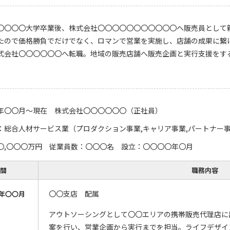
〇〇〇〇大学卒業後、株式会社〇〇〇〇〇〇〇〇〇〇〇へ販売員として
たので価格勝負でだけでなく、ロマンで営業を実施し、店舗の成果に繋
式会社〇〇〇〇〇〇へ転職。地域の販売店舗へ販売企画と実行支援をす
年〇〇月～現在 株式会社〇〇〇〇〇〇（正社員）
：総合人材サービス業（プロダクション事業,キャリア事業,パートナー事
〇,〇〇〇万円 従業員数：〇〇〇名 設立：〇〇〇〇年〇月
間
職務内容
〇〇支店 配属
年〇〇月
アウトソーシングとして〇〇エリアの携帯販売代理店に
案を行い、営業企画から実行までを担当。ライフデザイ