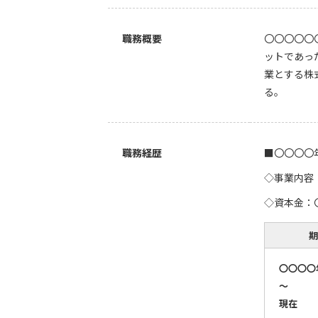
職務概要
〇〇〇〇〇
ットであっ
業とする株
る。
職務経歴
■〇〇〇〇
◇事業内容
◇資本金：
期
〇〇〇〇
～
現在