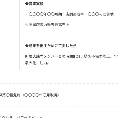
◆
営業実績
・〇〇〇〇年〇〇月期：店舗達成率：〇〇〇％に貢献
※所属店舗内過去最高売上
◆成果を出すために
工夫した点
所属店舗内メンバーとの時間配分、縫製不備の修正、全
最大化に注力。
車第〇種免許（〇〇〇〇年〇月取得）
エクセル、パワーポイント