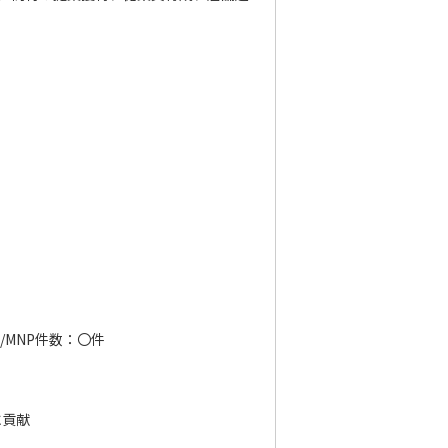
/MNP件数：〇件
に貢献