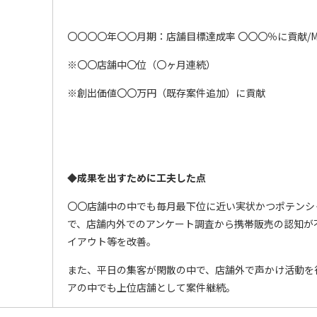
〇〇〇〇年〇〇月期：店舗目標達成率 〇〇〇％に貢献/
※〇〇店舗中〇位（〇ヶ月連続）
※創出価値〇〇万円（既存案件追加）に貢献
◆成果を出すために
工夫した点
〇〇店舗中の中でも毎月最下位に近い実状かつポテンシ
で、店舗内外でのアンケート調査から携帯販売の認知が
イアウト等を改善。
また、平日の集客が閑散の中で、店舗外で声かけ活動を
アの中でも上位店舗として案件継続。