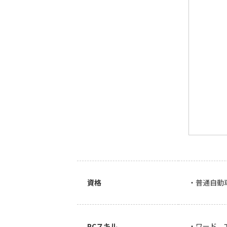
資格
・普通自動
PCスキル
・ワード、