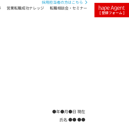
採用担当者の方はこちら
声
営業転職成功ナレッジ
転職相談会・セミナー
[ 登録フォーム ]
●年●月●日 現在
氏名 ●● ●●