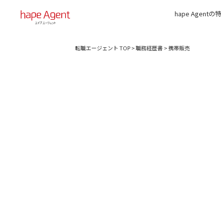
hape Agentの
転職エージェント TOP
>
職務経歴書
>
携帯販売