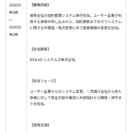
【職務詳細】
〇〇〇〇
年〇月
保険会社の契約管理システム保守担当。ユーザー企業が利
～
用する保険の申し込みから、契約更新までを行うシステム
〇〇〇〇
に関する代理店・拠点変更に伴う登録情報の変更を担当。
年〇月
【担当顧客】
MS＆AD システムズ株式会社
【担当フェーズ】
ユーザー企業からのシステム変更。一次請け会社から来た
依頼に対して修正内容の確認と外部設計から開発・保守ま
でを担当。
【使用言語】