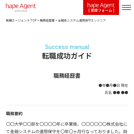
[ 登録フォーム ]
転職エージェント TOP
>
職務経歴書
>
金融系システム運用保守エンジニア
Success manual
転職成功ガイド
職務経歴書
●年●月●日 現在
氏名 ●● ●●
職務要約
〇〇大学〇〇部を〇〇〇〇年に卒業後、〇〇〇〇〇〇株式会社に
て金融システムの運用保守を〇年〇ヶ月行なっておりました。自