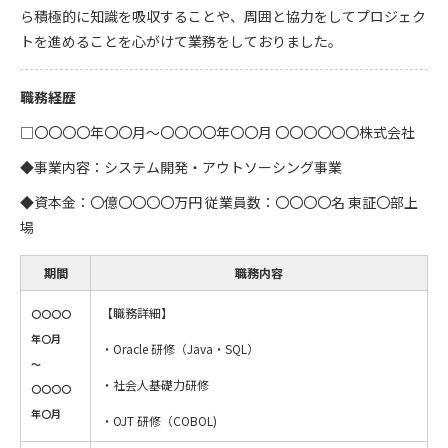
ら積極的に知識を吸収することや、周囲と協力をしてプロジェク
トを進めることを心がけて業務をしておりました。
職務経歴
□〇〇〇〇年〇〇月～〇〇〇〇年〇〇月 〇〇〇〇〇〇株式会社
◆事業内容：システム開発・アウトソーシング事業
◆資本金：〇億〇〇〇〇万円 従業員数：〇〇〇〇名 東証〇部上
場
期間
職務内容
【職務詳細】
〇〇〇〇
年〇月
・Oracle 研修（Java・SQL）
～
・社会人基礎力研修
〇〇〇〇
年〇月
・OJT 研修（COBOL)