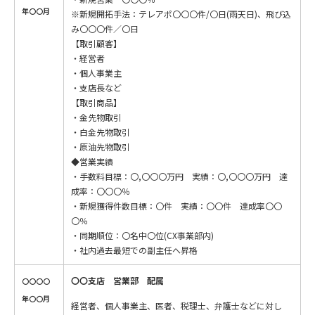
年〇〇月
※新規開拓手法：テレアポ〇〇〇件/〇日(雨天日)、飛び込
み〇〇〇件／〇日
【取引顧客】
・経営者
・個人事業主
・支店長など
【取引商品】
・金先物取引
・白金先物取引
・原油先物取引
◆営業実績
・手数料目標：〇,〇〇〇万円 実績：〇,〇〇〇万円 達
成率：〇〇〇％
・新規獲得件数目標：〇件 実績：〇〇件 達成率〇〇
〇％
・同期順位：〇名中〇位(CX事業部内)
・社内過去最短での副主任へ昇格
〇〇支店 営業部 配属
〇〇〇〇
年〇〇月
経営者、個人事業主、医者、税理士、弁護士などに対し