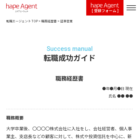
[ 登録フォーム ]
転職エージェント TOP
>
職務経歴書
>
証券営業
Success manual
転職成功ガイド
職務経歴書
●年●月●日 現在
氏名 ●● ●●
職務概要
大学卒業後、〇〇〇〇株式会社に入社をし、会社経営者、個人事
業主、支店長などの顧客に対して、株式や投資信託を中心に、新