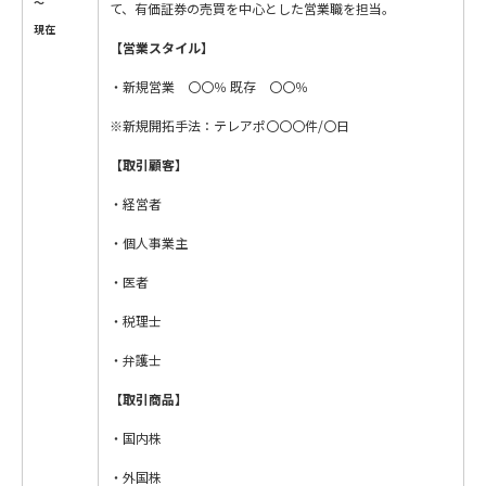
～
て、有価証券の売買を中心とした営業職を担当。
現在
【営業スタイル】
・新規営業 〇〇％ 既存 〇〇％
※新規開拓手法：テレアポ〇〇〇件/〇日
【取引顧客】
・経営者
・個人事業主
・医者
・税理士
・弁護士
【取引商品】
・国内株
・外国株