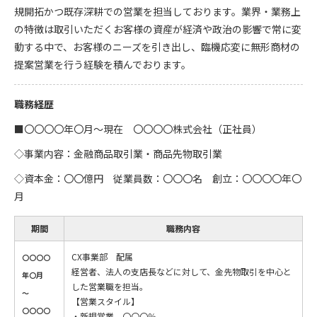
規開拓かつ既存深耕での営業を担当しております。業界・業務上
の特徴は取引いただくお客様の資産が経済や政治の影響で常に変
動する中で、お客様のニーズを引き出し、臨機応変に無形商材の
提案営業を行う経験を積んでおります。
職務経歴
■〇〇〇〇年〇月～現在 〇〇〇〇株式会社（正社員）
◇事業内容：金融商品取引業・商品先物取引業
◇資本金：〇〇億円 従業員数：〇〇〇名 創立：〇〇〇〇年〇
月
期間
職務内容
CX事業部 配属
〇〇〇〇
経営者、法人の支店長などに対して、金先物取引を中心と
年〇月
した営業職を担当。
～
【営業スタイル】
〇〇〇〇
・新規営業 〇〇〇％