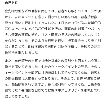
自己ＰＲ
金先物取引などの商材に関しては、顧客から取引のイメージが湧
かず、またメリットを感じて頂きづらい商材の為、顧客接触数に
重きを置いて行動をしてきました。１日あたり飛び込み営業〇〇
〇件以上、テレアポ〇〇〇件以上行い、顧客の名刺獲得やパーソ
ナル情報の獲得に努め、リスト顧客の見込みの精査していくこと
を心がけました。そのような行動を行い、提案機会をより多く創
出することで、新規獲得数で同期内〇位を獲得し、最短での副主
任昇格を果たしました。
また、有価証券の売買では他社営業との差別化を図るという事に
重きを置いてきました。他社のウィークポイントの発見、そのウ
ィークポイントを顧客に共通認識として持って頂くため、顧客と
の関係構築は大前提行っております。その上で、問題解決案の提
示、商品提案を行いますが、長く取引を行って頂く為、目先の提
案ではなく長期的な目線での提案やホスピタリティを重視して行
動してきました。