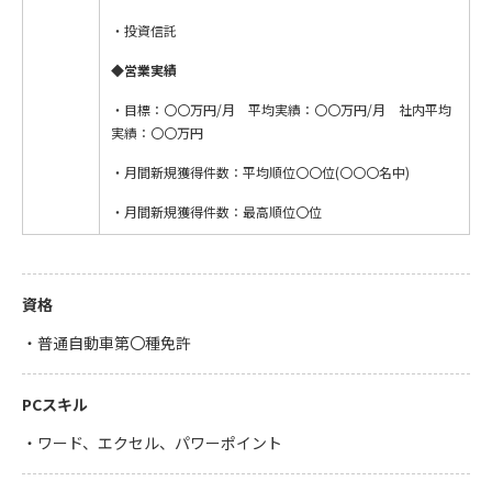
・投資信託
◆営業実績
・目標：〇〇万円/月 平均実績：〇〇万円/月 社内平均
実績：〇〇万円
・月間新規獲得件数：平均順位〇〇位(〇〇〇名中)
・月間新規獲得件数：最高順位〇位
資格
・普通自動車第〇種免許
PCスキル
・ワード、エクセル、パワーポイント