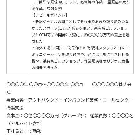
にて簡単な販促物、チラシ、名刺等の作成 ・量販店の売り
場作成、陳列業務
【アピールポイント】
・新規ジャンルの開拓としてそれまであまり取り組みのな
かったスポーツ(ゴルフ)業界を狙い、某有名ゴルフショッ
プとOEM商品の開発に成功し、約〇〇〇〇万円の売上を達
成した。
・海外工場(中国)にて商品作りの為 現地スタッフと日々コ
ミュニケーションを取り通信や、時には工場に行き自社商
品や、某有名ゴルフショップ、作業服店様オリジナル商品
の開発を行った。
〇〇〇〇年 〇〇月～〇〇〇〇 年 〇〇月 〇〇〇〇〇〇株式会
社
事業内容：アウトバウンド・インバウンド業務・コールセンター
構築支援
資本金：〇億〇〇〇〇万円（グループ計） 従業員数：〇〇〇〇名
（アルバイト含む）
正社員として勤務