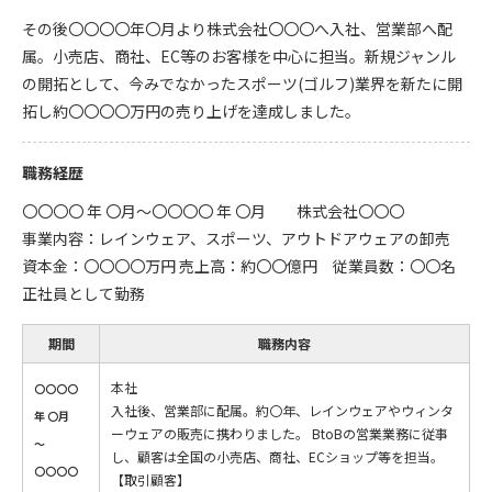
その後〇〇〇〇年〇月より株式会社〇〇〇へ入社、営業部へ配
属。小売店、商社、EC等のお客様を中心に担当。新規ジャンル
の開拓として、今みでなかったスポーツ(ゴルフ)業界を新たに開
拓し約〇〇〇〇万円の売り上げを達成しました。
職務経歴
〇〇〇〇 年 〇月～〇〇〇〇 年 〇月 株式会社〇〇〇
事業内容：レインウェア、スポーツ、アウトドアウェアの卸売
資本金：〇〇〇〇万円 売上高：約〇〇億円 従業員数：〇〇名
正社員として勤務
期間
職務内容
本社
〇〇〇〇
入社後、営業部に配属。約〇年、レインウェアやウィンタ
年 〇月
ーウェアの販売に携わりました。 BtoBの営業業務に従事
～
し、顧客は全国の小売店、商社、ECショップ等を担当。
〇〇〇〇
【取引顧客】