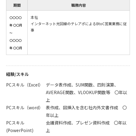
期間
職務内容
本社
〇〇〇〇
インターネット光回線のテレアポによるBtoC営業業務に従
年 〇〇月
事
～
〇〇〇〇
年 〇〇月
経験/スキル
PCスキル（Excel）
データ表作成、SUM関数、四則演算、
AVERAGE関数、VLOOKUP関数等 〇年以
上
PCスキル（word）
表作成、図挿入を含む社内外文書作成 〇
年以上
PCスキル
会議資料作成、プレゼン資料作成 〇年以
(PowerPoint)
上