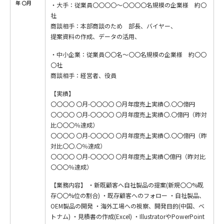
年 〇月
・大手：従業員〇〇〇〇〜〇〇〇〇名規模の企業様 約〇
社
商談相手：本部商談のため 部長、バイヤー、
提案資料の作成、データの活用、
・中小企業：従業員〇〇名～〇〇名規模の企業様 約〇〇
〇社
商談相手：経営者、役員
【実績】
〇〇〇〇 〇月-〇〇〇〇 〇月年度売上実績〇.〇〇億円
〇〇〇〇 〇月-〇〇〇〇 〇月年度売上実績〇.〇億円（昨対
比〇〇〇％達成）
〇〇〇〇 〇月-〇〇〇〇 〇月年度売上実績〇.〇〇億円（昨
対比〇〇.〇％達成）
〇〇〇〇 〇月-〇〇〇〇 〇月年度売上実績〇億円（昨対比
〇〇〇％達成）
【業務内容】 ・新既顧客へ自社製品の提案(新規〇〇%既
存〇〇%位の割合) ・既存顧客へのフォロー ・自社製品、
OEM製品の開発 ・海外工場への視察、開発目的(中国、ベ
トナム) ・見積書の作成(Excel) ・IllustratorやPowerPoint