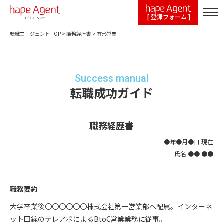
[ 登録フォーム ]
転職エージェント TOP
>
職務経歴書
>
有形営業
Success manual
転職成功ガイド
職務経歴書
●年●月●日 現在
氏名 ●● ●●
職務要約
大学卒業後〇〇〇〇〇〇株式会社第一営業部へ配属。インターネ
ット回線のテレアポによるBtoC営業業務に従事。