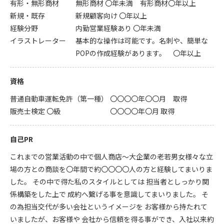
有形・無形商材
無形商材 〇年未満 有形商材〇年以上
新規・既存
新規顧客向け 〇年以上
経験分野
内勤営業経験あり 〇年未満
イラストレーター
基本的な操作は可能です。名刺や、簡単な
POPの作成経験があります。 〇年以上
資格
普通自動車運転免許（第一種）
〇〇〇〇年〇〇月 取得
販売士検定 〇級
〇〇〇〇年〇月 取得
自己PR
これまでの営業活動の中で個人商店～大企業の老若男女様々な立
場の方との商談を〇年間で約〇〇〇〇人の方と経験してまいりま
した。 その中で得た私のスタイルとしては 担当者としっかり関
係構築をした上で 成約へ繋げる事を意識してまいりました。 そ
の為担当交代が多い会社というイメージを お客様から持たれて
いましたが、お客様や 会社から信頼を得る事ができ、入社以来約