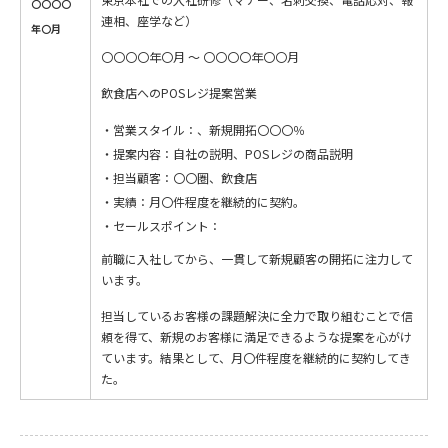
〇〇〇〇
連相、座学など）
年〇月
〇〇〇〇年〇月 ～ 〇〇〇〇年〇〇月
飲食店へのPOSレジ提案営業
営業スタイル：、新規開拓〇〇〇％
提案内容：自社の説明、POSレジの商品説明
担当顧客：〇〇圏、飲食店
実績：月〇件程度を継続的に契約。
セールスポイント：
前職に入社してから、一貫して新規顧客の開拓に注力して
います。
担当しているお客様の課題解決に全力で取り組むことで信
頼を得て、新規のお客様に満足できるような提案を心がけ
ています。結果として、月〇件程度を継続的に契約してき
た。