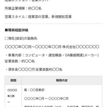
所属企業規模：約〇〇名
営業スタイル：提案型の営業、新規開拓営業
■職務経歴詳細
□現在(直前)の勤務先
〇〇〇〇年〇〇月～〇〇〇〇年〇〇月 株式会社〇〇〇〇〇〇〇
・事業内容：コンピュータ・通信機器・OA機器関連(メーカー)
従業員数：約〇〇名
・資本金〇〇〇〇万 従業員数約〇〇名
期間
職務内容
属：〇〇営業部
〇〇〇〇
年〇月
〇〇〇〇年〇月 ～ 〇〇〇〇年〇月
〜
東京本社での入社研修（マナー、名刺交換、電話応対、報