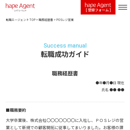
[ 登録フォーム ]
転職エージェント TOP
>
職務経歴書
>
POSレジ営業
Success manual
転職成功ガイド
職務経歴書
●年●月●日 現在
氏名 ●● ●●
■職務要約
大学卒業後、株式会社〇〇〇〇〇〇〇に入社し、ＰＯＳレジの営
業として新規での顧客開拓に従事してまいりました。お客様の課