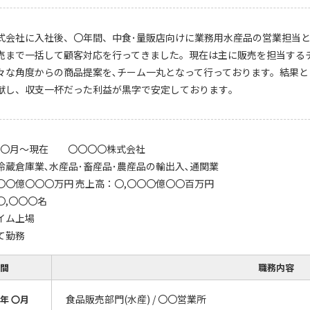
式会社に入社後、〇年間、中食･量販店向けに業務用水産品の営業担当
売まで一括して顧客対応を行ってきました。現在は主に販売を担当する
々な角度からの商品提案を､チーム一丸となって行っております。結果と
献し、収支一杯だった利益が黒字で安定しております｡
年 〇月～現在 〇〇〇〇株式会社
冷蔵倉庫業､水産品･畜産品･農産品の輸出入､通関業
〇〇億〇〇〇万円 売上高：〇,〇〇〇億〇〇百万円
〇,〇〇〇名
イム上場
て勤務
間
職務内容
食品販売部門(水産) / 〇〇営業所
年 〇月