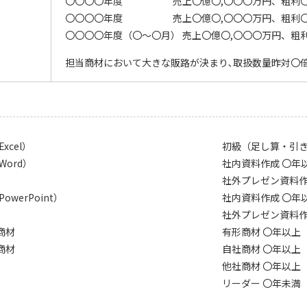
〇〇〇〇年度 売上〇億〇,〇〇〇万円、粗利〇
〇〇〇〇年度 売上〇億〇,〇〇〇万円、粗利〇
〇〇〇〇年度（〇～〇月） 売上〇億〇,〇〇〇万円、粗
担当商材において大きな販路が決まり､取扱数量昨対〇倍
xcel）
初級（足し算・引き
Word）
社内資料作成 〇年
社外プレゼン資料作
owerPoint）
社内資料作成 〇年
社外プレゼン資料作
商材
有形商材 〇年以上
商材
自社商材 〇年以上
他社商材 〇年以上
リーダー 〇年未満