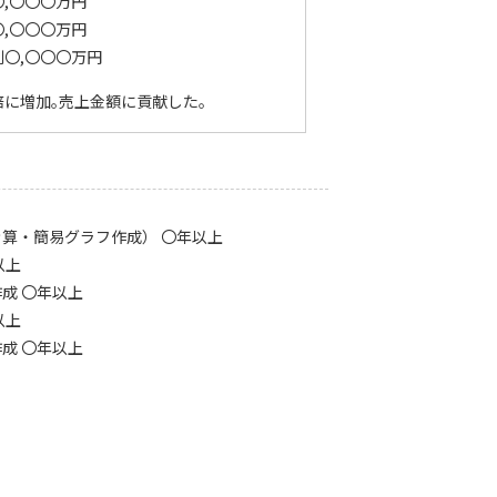
,〇〇〇万円
,〇〇〇万円
利〇,〇〇〇万円
に増加｡売上金額に貢献した｡
算・簡易グラフ作成） 〇年以上
以上
成 〇年以上
以上
成 〇年以上