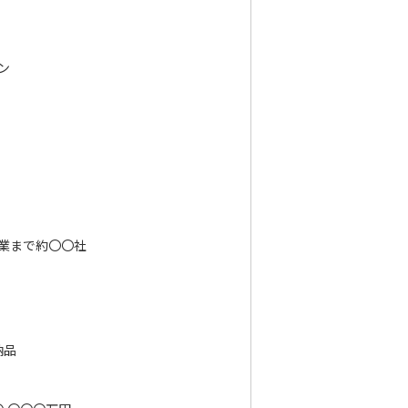
ン
業まで約〇〇社
納品