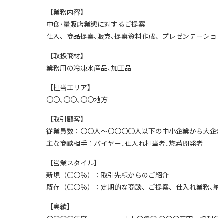
【業務内容】
中食･量販店業態に対するご提案
仕入、商品提案､販売､提案資料作成、プレゼンテーショ
【取扱商材】
業務用の冷凍水産品､加工品
【担当エリア】
〇〇､〇〇､〇〇地方
【取引顧客】
従業員数：〇〇人～〇〇〇〇人以下の中小企業から大企
主な商談相手：バイヤー､仕入れ担当者､惣菜開発者
【営業スタイル】
新規（〇〇％）：取引先様からのご紹介
既存（〇〇％）：定期的な商談、ご提案、仕入れ業務､
【実績】