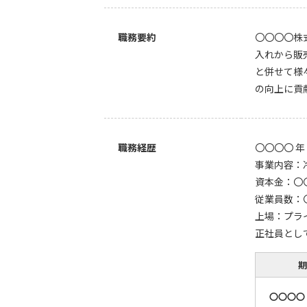
職務要約
〇〇〇〇株
入れから販
と併せて様
の向上に貢
職務経歴
〇〇〇〇 
事業内容：
資本金：〇
従業員数：
上場：プラ
正社員とし
期
〇〇〇〇 