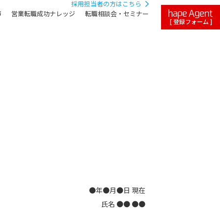
採用担当者の方はこちら
声
営業転職成功ナレッジ
転職相談会・セミナー
[ 登録フォーム ]
●年●月●日 現在
氏名 ●● ●●