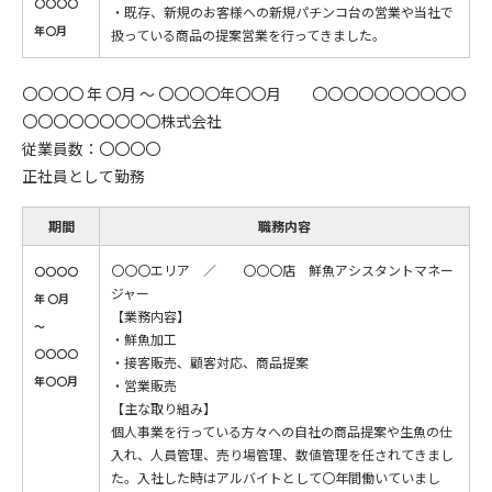
〇〇〇〇
・既存、新規のお客様への新規パチンコ台の営業や当社で
年〇月
扱っている商品の提案営業を行ってきました。
〇〇〇〇 年 〇月 ～ 〇〇〇〇年〇〇月 〇〇〇〇〇〇〇〇〇〇
〇〇〇〇〇〇〇〇〇株式会社
従業員数：〇〇〇〇
正社員として勤務
期間
職務内容
〇〇〇エリア ／ 〇〇〇店 鮮魚アシスタントマネー
〇〇〇〇
ジャー
年 〇月
【業務内容】
～
・鮮魚加工
〇〇〇〇
・接客販売、顧客対応、商品提案
年〇〇月
・営業販売
【主な取り組み】
個人事業を行っている方々への自社の商品提案や生魚の仕
入れ、人員管理、売り場管理、数値管理を任されてきまし
た。入社した時はアルバイトとして〇年間働いていまし