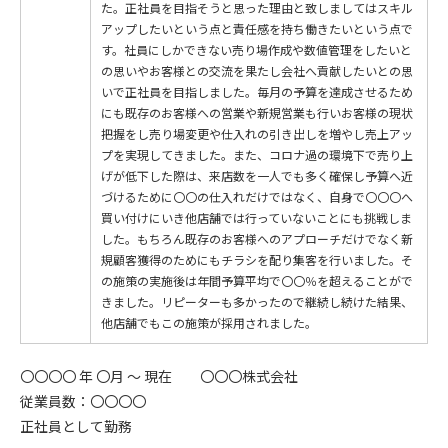
た。正社員を目指そうと思った理由と致しましてはスキル
アップしたいという点と責任感を持ち働きたいという点で
す。社員にしかできない売り場作成や数値管理をしたいと
の思いやお客様との交流を果たし会社へ貢献したいとの思
いで正社員を目指しました。毎月の予算を達成させるため
にも既存のお客様への営業や新規営業も行いお客様の現状
把握をし売り場変更や仕入れの引き出しを増やし売上アッ
プを実現してきました。また、コロナ過の環境下で売り上
げが低下した際は、来店数を一人でも多く確保し予算へ近
づけるために〇〇の仕入れだけではなく、自身で〇〇〇へ
買い付けにいき他店舗では行っていないことにも挑戦しま
した。もちろん既存のお客様へのアプローチだけでなく新
規顧客獲得のためにもチラシを配り集客を行いました。そ
の施策の実施後は年間予算平均で〇〇％を超えることがで
きました。リピーターも多かったので継続し続けた結果、
他店舗でもこの施策が採用されました。
〇〇〇〇 年 〇月 ～ 現在 〇〇〇株式会社
従業員数：〇〇〇〇
正社員として勤務