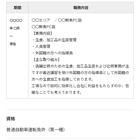
期間
職務内容
〇〇エリア ／〇〇鮮魚PC店
〇〇〇〇
〇〇鮮魚PC店
年 〇月
【業務内容】
～
・生食、加工品の生産管理
現在
・人員管理
・外国籍の方への指導員
【主な取り組み】
・店舗出荷のための生食、加工品生産および出荷業務が主
ですが最近講習を受け外国籍の方の指導員として外国籍の
方への生食加工を指導しております。
工場なので如何に効率化し会社に利益をもたらすのか、些
細なことでも考えております。
資格
普通自動車運転免許（第一種）