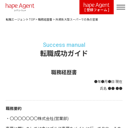
[ 登録フォーム ]
転職エージェント TOP
>
職務経歴書
>
外資系大型スーパーでの魚の営業
Success manual
転職成功ガイド
職務経歴書
●年●月●日 現在
氏名 ●● ●●
職務要約
・〇〇〇〇〇〇〇株式会社(営業部)