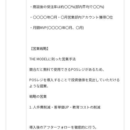
・商談後の受注率は約〇〇%(部内平均で〇〇%)
・〇〇〇〇年〇月・〇月営業部内アカウント獲得〇位
・月間MVP(〇〇〇〇年〇月、〇月)
【営業戦略】
THE MODELに則った営業手法
競合だと無料で使用できるPOSレジがあるため、
POSレジを導入することで投資価値を見出していただける
ような提案、
戦略の営業
人件費削減・客単価UP・教育コストの削減
導入後のアフターフォローを徹底的に行う。