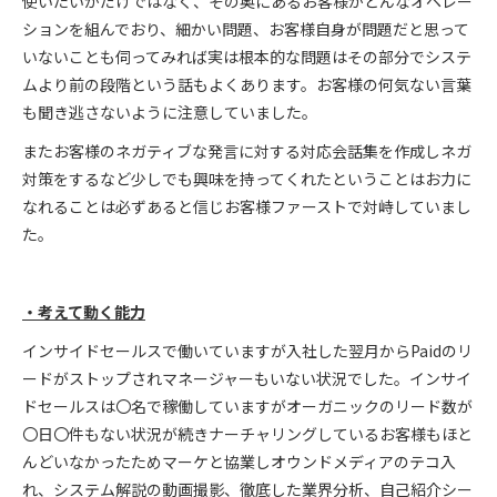
使いたいかだけではなく、その奥にあるお客様がどんなオペレー
ションを組んでおり、細かい問題、お客様自身が問題だと思って
いないことも伺ってみれば実は根本的な問題はその部分でシステ
ムより前の段階という話もよくあります。お客様の何気ない言葉
も聞き逃さないように注意していました。
またお客様のネガティブな発言に対する対応会話集を作成しネガ
対策をするなど少しでも興味を持ってくれたということはお力に
なれることは必ずあると信じお客様ファーストで対峙していまし
た。
・考えて動く能力
インサイドセールスで働いていますが入社した翌月からPaidのリ
ードがストップされマネージャーもいない状況でした。インサイ
ドセールスは〇名で稼働していますがオーガニックのリード数が
〇日〇件もない状況が続きナーチャリングしているお客様もほと
んどいなかったためマーケと協業しオウンドメディアのテコ入
れ、システム解説の動画撮影、徹底した業界分析、自己紹介シー