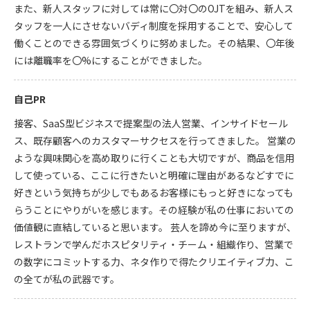
また、新人スタッフに対しては常に〇対〇のOJTを組み、新人ス
タッフを一人にさせないバディ制度を採用することで、安心して
働くことのできる雰囲気づくりに努めました。その結果、〇年後
には離職率を〇%にすることができました。
自己PR
接客、SaaS型ビジネスで提案型の法人営業、インサイドセール
ス、既存顧客へのカスタマーサクセスを行ってきました。 営業の
ような興味関心を高め取りに行くことも大切ですが、商品を信用
して使っている、ここに行きたいと明確に理由があるなどすでに
好きという気持ちが少しでもあるお客様にもっと好きになっても
らうことにやりがいを感じます。その経験が私の仕事においての
価値観に直結していると思います。 芸人を諦め今に至りますが、
レストランで学んだホスピタリティ・チーム・組織作り、営業で
の数字にコミットする力、ネタ作りで得たクリエイティブ力、こ
の全てが私の武器です。