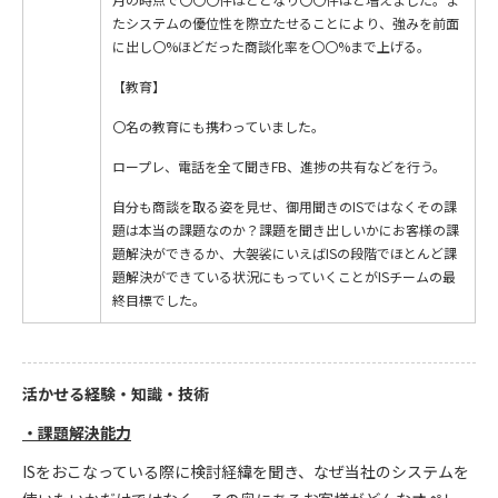
たシステムの優位性を際立たせることにより、強みを前面
に出し〇%ほどだった商談化率を〇〇%まで上げる。
【教育】
〇名の教育にも携わっていました。
ロープレ、電話を全て聞きFB、進捗の共有などを行う。
自分も商談を取る姿を見せ、御用聞きのISではなくその課
題は本当の課題なのか？課題を聞き出しいかにお客様の課
題解決ができるか、大袈裟にいえばISの段階でほとんど課
題解決ができている状況にもっていくことがISチームの最
終目標でした。
活かせる経験・知識・技術
・課題解決能力
ISをおこなっている際に検討経緯を聞き、なぜ当社のシステムを