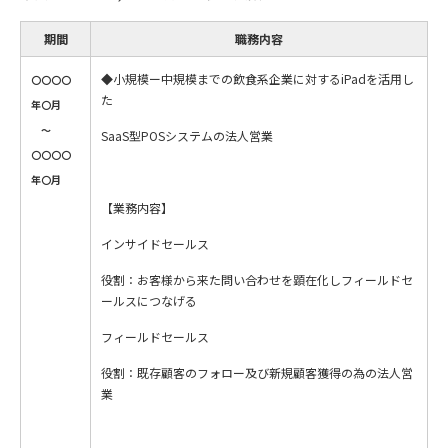
期間
職務内容
◆小規模ー中規模までの飲食系企業に対するiPadを活用し
〇〇〇〇
た
年〇月
〜
SaaS型POSシステムの法人営業
〇〇〇〇
年〇月
【業務内容】
インサイドセールス
役割：お客様から来た問い合わせを顕在化しフィールドセ
ールスにつなげる
フィールドセールス
役割：既存顧客のフォロー及び新規顧客獲得の為の法人営
業