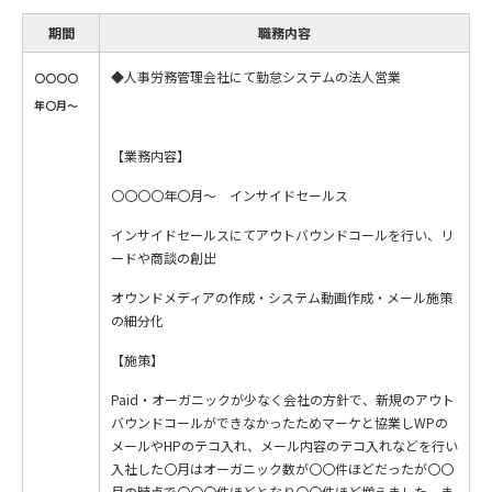
期間
職務内容
◆人事労務管理会社にて勤怠システムの法人営業
〇〇〇〇
年〇月〜
【業務内容】
〇〇〇〇年〇月〜 インサイドセールス
インサイドセールスにてアウトバウンドコールを行い、リ
ードや商談の創出
オウンドメディアの作成・システム動画作成・メール施策
の細分化
【施策】
Paid・オーガニックが少なく会社の方針で、新規のアウト
バウンドコールができなかったためマーケと協業しWPの
メールやHPのテコ入れ、メール内容のテコ入れなどを行い
入社した〇月はオーガニック数が〇〇件ほどだったが〇〇
月の時点で〇〇〇件ほどとなり〇〇件ほど増えました。ま