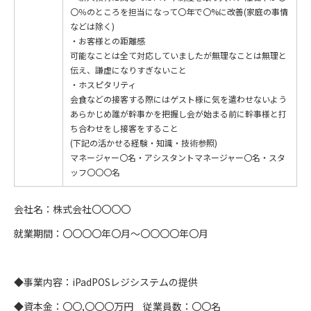
〇％のところを担当になって〇年で〇%に改善(家庭の事情
などは除く)
・お客様との距離感
可能なことは全て対応していましたが無理なことは無理と
伝え、謙虚になりすぎないこと
・ホスピタリティ
会食などの接客する際にはゲスト様に気を遣わせないよう
あらかじめ誰が幹事かを把握し会が始まる前に幹事様と打
ち合わせをし接客をすること
(下記の活かせる経験・知識・技術参照)
マネージャー〇名・アシスタントマネージャー〇名・スタ
ッフ〇〇〇名
会社名：株式会社〇〇〇〇
就業期間：〇〇〇〇年〇月〜〇〇〇〇年〇月
◆事業内容：iPadPOSレジシステムの提供
◆資本金：〇〇,〇〇〇万円 従業員数：〇〇名