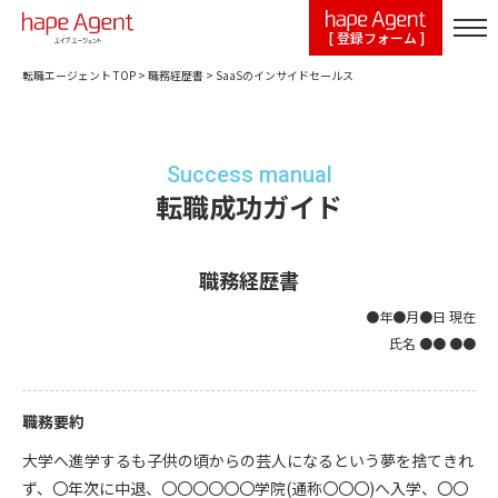
[ 登録フォーム ]
転職エージェント TOP
>
職務経歴書
>
SaaSのインサイドセールス
Success manual
転職成功ガイド
職務経歴書
●年●月●日 現在
氏名 ●● ●●
職務要約
大学へ進学するも子供の頃からの芸人になるという夢を捨てきれ
ず、〇年次に中退、〇〇〇〇〇〇学院(通称〇〇〇)へ入学、〇〇