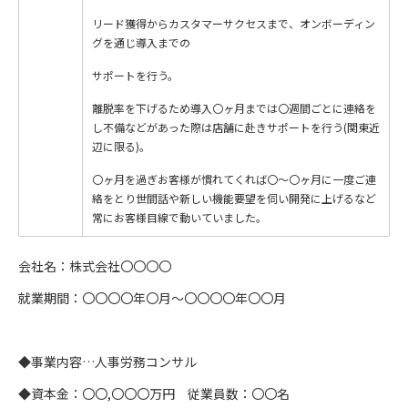
リード獲得からカスタマーサクセスまで、オンボーディン
グを通じ導入までの
サポートを行う。
離脱率を下げるため導入〇ヶ月までは〇週間ごとに連絡を
し不備などがあった際は店舗に赴きサポートを行う(関東近
辺に限る)。
〇ヶ月を過ぎお客様が慣れてくれば〇〜〇ヶ月に一度ご連
絡をとり世間話や新しい機能要望を伺い開発に上げるなど
常にお客様目線で動いていました。
会社名：株式会社〇〇〇〇
就業期間：〇〇〇〇年〇月〜〇〇〇〇年〇〇月
◆事業内容…人事労務コンサル
◆資本金：〇〇,〇〇〇万円 従業員数：〇〇名