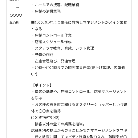
・ホールでの接客、配膳業務
〜
・店舗の清掃業務
〇〇〇〇
■〇〇〇〇年より主任に昇格しマネジメントがメイン業務
年〇月
となる
・店舗コントロール作業
・店舗スケジュール作成
・スタッフの教育、育成、シフト管理
・予算の作成
・在庫管理及び、発注管理
・〇時～〇〇時までの時間帯責任者(売上げ管理、客単価
UP)
【ポイント】
・接客の基礎や、店舗コントロール、店舗マネージメント
を学ぶ
・お客様の声を直に聞けるミステリーショッパーという媒
体で〇〇点を獲得
(〇〇店舗中〇位)
・接客以外の全ての業務を担当。
店舗を別の視点から見ることができマネージメントを学ぶ
・新人教育に関してはバディ制度を取り入れ、離職率が〇