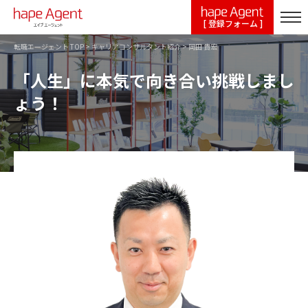
[ 登録フォーム ]
転職エージェント TOP
>
キャリアコンサルタント紹介
>
岡田 貴宏
「人生」に本気で向き合い挑戦しまし
ょう！