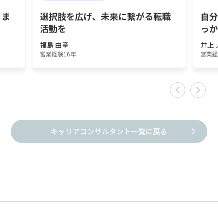
りま
選択肢を広げ、未来に繋がる転職
自
活動を
っ
福島 由章
井上 
営業経験16年
営業経
キャリアコンサルタント一覧に戻る