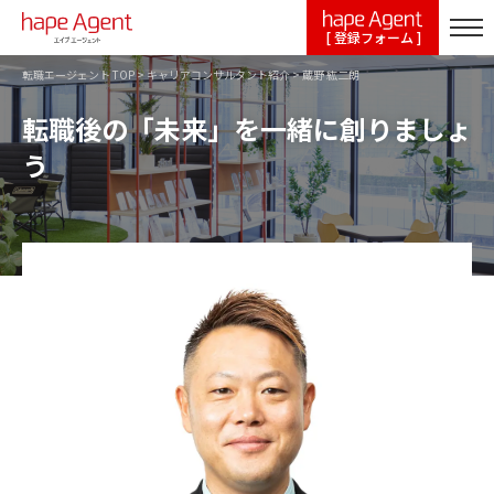
[ 登録フォーム ]
転職エージェント TOP
>
キャリアコンサルタント紹介
>
蔵野 紘二朗
転職後の「未来」を一緒に創りましょ
う