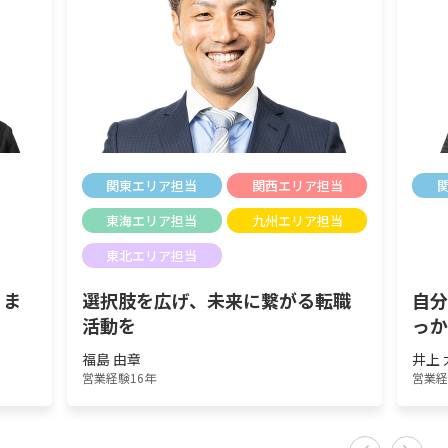
関東エリア担当
関西エリア担当
東海エリア担当
九州エリア担当
東北エリア担当
りま
選択肢を広げ、未来に繋がる転職
自
活動を
っ
福島 由章
井上 
営業経験16年
営業経