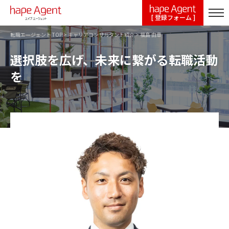
[ 登録フォーム ]
転職エージェント TOP
>
キャリアコンサルタント紹介
>
福島 由章
選択肢を広げ、未来に繋がる転職活動
を