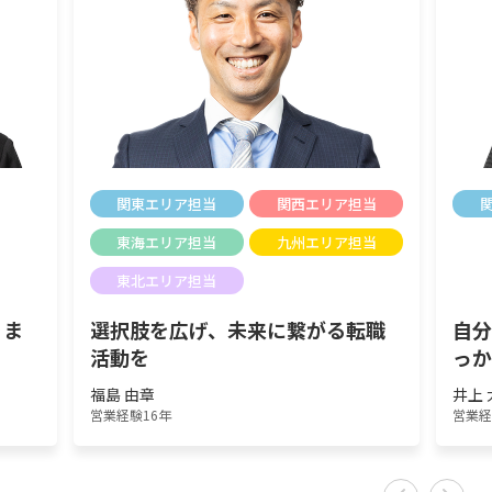
関東エリア担当
関西エリア担当
東海エリア担当
九州エリア担当
東北エリア担当
りま
選択肢を広げ、未来に繋がる転職
自
活動を
っ
福島 由章
井上 
営業経験16年
営業経