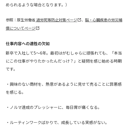
められるような場合となります。）
参照：厚生労働省
過労死等防止対策ページ
、
脳・心臓疾患の労災補
償についてページ
仕事内容への適性の欠如
新卒で入社して5〜6年。最初はがむしゃらに頑張れても、「本当
にこの仕事がやりたかったんだっけ？」と疑問を感じ始める時期
です。
・興味のない商材を、熱意があるように見せて売ることに罪悪感
を感じる。
・ノルマ達成のプレッシャーに、毎日胃が痛くなる。
・ルーティンワークばかりで、成長している実感がない。