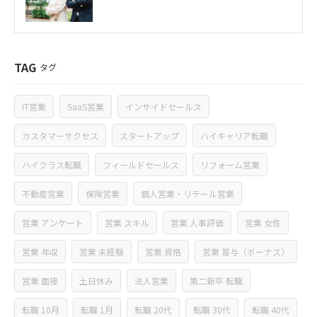
TAG
タグ
IT営業
SaaS営業
インサイドセールス
カスタマーサクセス
スタートアップ
ハイキャリア転職
ハイクラス転職
フィールドセールス
リフォーム営業
不動産営業
保険営業
個人営業・リテール営業
営業 アンケート
営業 スキル
営業 人事評価
営業 女性
営業 年収
営業 未経験
営業 資格
営業 賞与（ボーナス）
営業 面接
土日休み
法人営業
第二新卒 転職
転職 10月
転職 1月
転職 20代
転職 30代
転職 40代