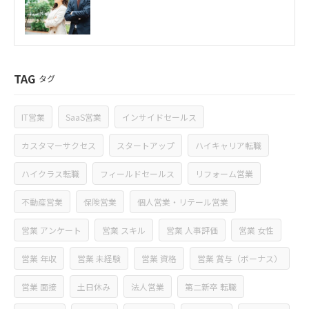
TAG
タグ
IT営業
SaaS営業
インサイドセールス
カスタマーサクセス
スタートアップ
ハイキャリア転職
ハイクラス転職
フィールドセールス
リフォーム営業
不動産営業
保険営業
個人営業・リテール営業
営業 アンケート
営業 スキル
営業 人事評価
営業 女性
営業 年収
営業 未経験
営業 資格
営業 賞与（ボーナス）
営業 面接
土日休み
法人営業
第二新卒 転職