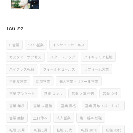
TAG
タグ
IT営業
SaaS営業
インサイドセールス
カスタマーサクセス
スタートアップ
ハイキャリア転職
ハイクラス転職
フィールドセールス
リフォーム営業
不動産営業
保険営業
個人営業・リテール営業
営業 アンケート
営業 スキル
営業 人事評価
営業 女性
営業 年収
営業 未経験
営業 資格
営業 賞与（ボーナス）
営業 面接
土日休み
法人営業
第二新卒 転職
転職 10月
転職 1月
転職 20代
転職 30代
転職 40代