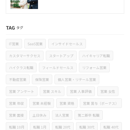
TAG
タグ
IT営業
SaaS営業
インサイドセールス
カスタマーサクセス
スタートアップ
ハイキャリア転職
ハイクラス転職
フィールドセールス
リフォーム営業
不動産営業
保険営業
個人営業・リテール営業
営業 アンケート
営業 スキル
営業 人事評価
営業 女性
営業 年収
営業 未経験
営業 資格
営業 賞与（ボーナス）
営業 面接
土日休み
法人営業
第二新卒 転職
転職 10月
転職 1月
転職 20代
転職 30代
転職 40代