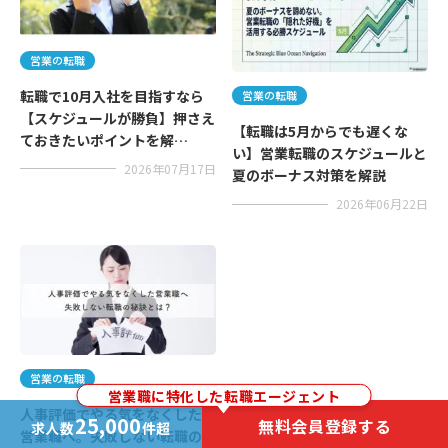
営業の転職
転職で10月入社を目指すなら
営業の転職
【スケジュールが勝負】押さえ
【転職は5月からでも遅くな
ておきたいポイントを解…
い】営業転職のスケジュールと
2026年07月17日
夏のボーナス対策を解説
2026年06月22日
営業の転職
営業職に特化した転職エージェント
人事評価でやる気をなくした
25,000
無料会員登録する
求人数
件超
営業職へ。失敗しない転職の