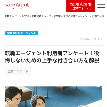
[ 登録フォーム ]
転職エージェント TOP
>
転職成功ナレッジ
>
営業職
>
営業の転職エージェント
>
転職エージェ
営業の転職エージェント
2026年03月11日
転職エージェント利用者アンケート！後
悔しないための上手な付き合い方を解説
営業 アンケート