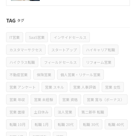
TAG
タグ
IT営業
SaaS営業
インサイドセールス
カスタマーサクセス
スタートアップ
ハイキャリア転職
ハイクラス転職
フィールドセールス
リフォーム営業
不動産営業
保険営業
個人営業・リテール営業
営業 アンケート
営業 スキル
営業 人事評価
営業 女性
営業 年収
営業 未経験
営業 資格
営業 賞与（ボーナス）
営業 面接
土日休み
法人営業
第二新卒 転職
転職 10月
転職 1月
転職 20代
転職 30代
転職 40代