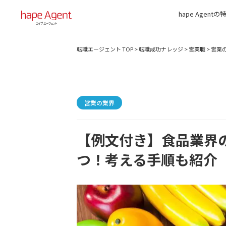
hape Agentの
転職エージェント TOP
>
転職成功ナレッジ
>
営業職
>
営業
営業の業界
【例文付き】食品業界
つ！考える手順も紹介