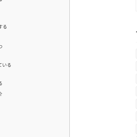
する
つ
ている
る
介