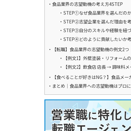
食品業界の志望動機の考え方4STEP
STEP①なぜ食品業界を選んだの
STEP②志望企業を選んだ理由を
STEP③自分のスキルや経験を紐
STEP④どのように貢献したいか
【転職】食品業界の志望動機の例文2つ
【例文1】外壁塗装・リフォームの
【例文2】飲食店 店長 → 調味料
【食べることが好きはNG？】食品メー
まとめ｜食品業界への志望動機はプロに