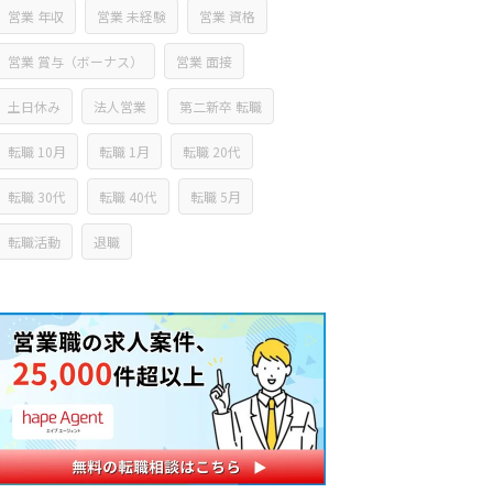
営業 年収
営業 未経験
営業 資格
営業 賞与（ボーナス）
営業 面接
土日休み
法人営業
第二新卒 転職
転職 10月
転職 1月
転職 20代
転職 30代
転職 40代
転職 5月
転職活動
退職