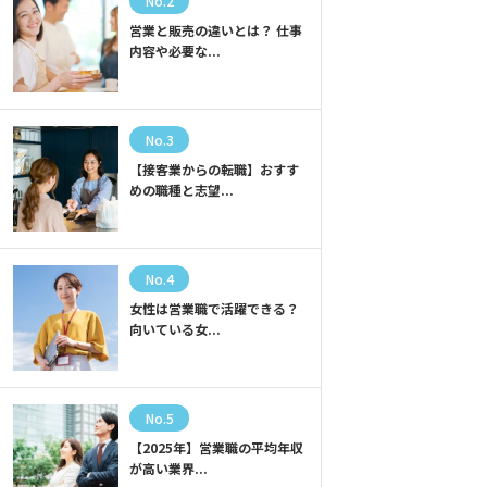
No.2
営業と販売の違いとは？ 仕事
内容や必要な...
No.3
【接客業からの転職】おすす
めの職種と志望...
No.4
女性は営業職で活躍できる？
向いている女...
No.5
【2025年】営業職の平均年収
が高い業界...