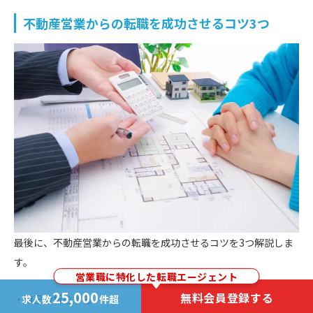
不動産営業からの転職を成功させるコツ3つ
最後に、不動産営業からの転職を成功させるコツを3つ解説しま
す。
営業職に特化した転職エージェント
25,000
無料会員登録する
求人数
件超
自己分析をする