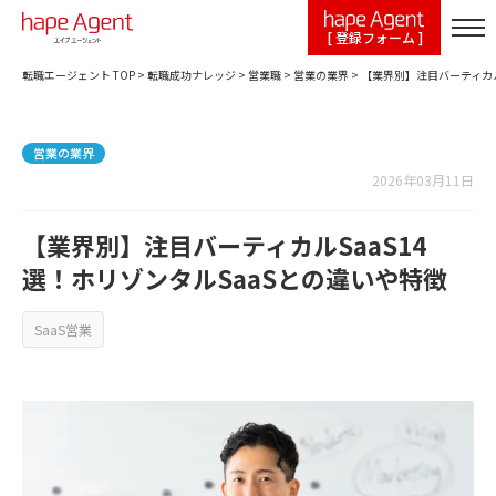
[ 登録フォーム ]
転職エージェント TOP
>
転職成功ナレッジ
>
営業職
>
営業の業界
>
【業界別】注目バーティカル
営業の業界
2026年03月11日
【業界別】注目バーティカルSaaS14
選！ホリゾンタルSaaSとの違いや特徴
SaaS営業