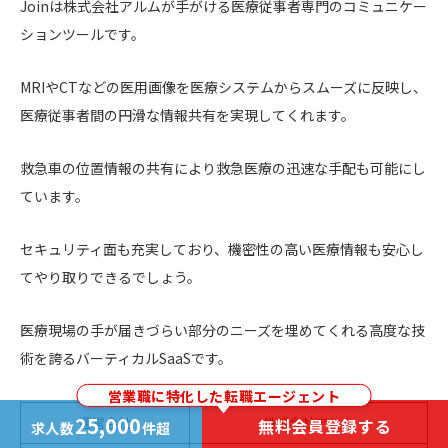
Joinは株式会社アルムが手がける医療従事者専門のコミュニケー
ションツールです。
MRIやCTなどの医⽤画像を医療システムからスムーズに反映し、
医療従事者間の円滑な情報共有を実現してくれます。
救急車の位置情報の共有により救急医療の迅速な手配も可能にし
ています。
セキュリティ面も充実しており、機密性の高い医療情報も安心し
てやり取りできるでしょう。
医療現場の手が届きづらい部分のニーズを埋めてくれる高度な技
術を誇るバーティカルSaaSです。
営業職に特化した転職エージェント
25,000
運営会社
株式会社アルム
無料会員登録する
求人数
件超