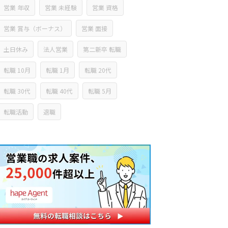
営業 年収
営業 未経験
営業 資格
営業 賞与（ボーナス）
営業 面接
土日休み
法人営業
第二新卒 転職
転職 10月
転職 1月
転職 20代
転職 30代
転職 40代
転職 5月
転職活動
退職