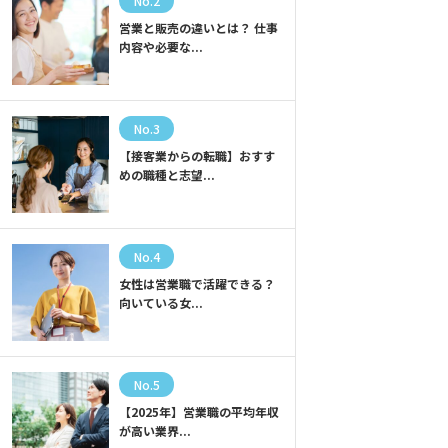
No.2
営業と販売の違いとは？ 仕事
内容や必要な...
No.3
【接客業からの転職】おすす
めの職種と志望...
No.4
女性は営業職で活躍できる？
向いている女...
No.5
【2025年】営業職の平均年収
が高い業界...