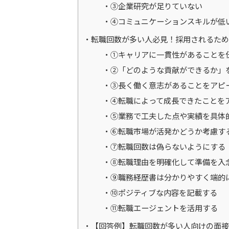
③企業研究が足りていない
④コミュニケーションスキルが低
転職回数が多い人必見！採用されるため
①キャリアに一貫性があることを
②「どのような貢献ができるか」
③長く働く意志があることをアピ
④転職によって成長できたことを
⑤業務で工夫した点や実績を具体
⑥転職市場が活発かどうか考慮す
⑦転職回数は偽らないようにする
⑧転職理由を明確化して準備を入
⑨職務経歴書は分かりやすく端的
⑩ポジティブな内容を記載する
⑪転職エージェントを活用する
【回答例】転職回数が多い人向けの面接