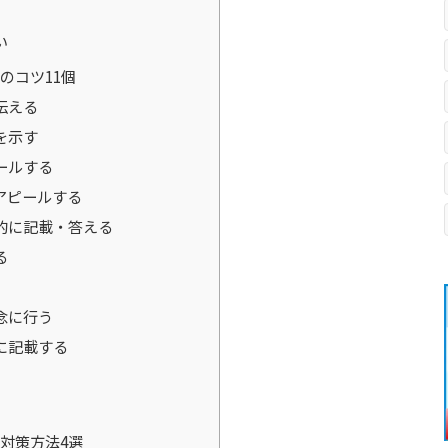
い
のコツ11個
伝える
を示す
ールする
アピールする
的に記載・答える
る
念に行う
に記載する
対策方法4選