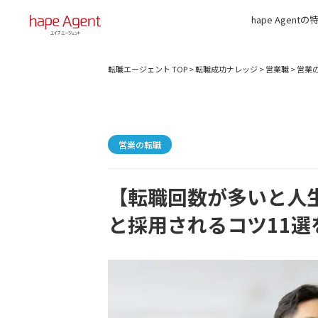
hape Agentの
転職エージェント TOP
>
転職成功ナレッジ
>
営業職
>
営業
営業の転職
【転職回数が多いと人
と採用されるコツ11選