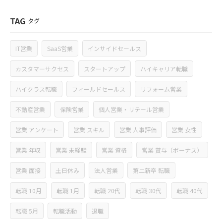
TAG
タグ
IT営業
SaaS営業
インサイドセールス
カスタマーサクセス
スタートアップ
ハイキャリア転職
ハイクラス転職
フィールドセールス
リフォーム営業
不動産営業
保険営業
個人営業・リテール営業
営業 アンケート
営業 スキル
営業 人事評価
営業 女性
営業 年収
営業 未経験
営業 資格
営業 賞与（ボーナス）
営業 面接
土日休み
法人営業
第二新卒 転職
転職 10月
転職 1月
転職 20代
転職 30代
転職 40代
転職 5月
転職活動
退職