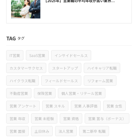
【2025年】営業職の平均年収が高い業界...
TAG
タグ
IT営業
SaaS営業
インサイドセールス
カスタマーサクセス
スタートアップ
ハイキャリア転職
ハイクラス転職
フィールドセールス
リフォーム営業
不動産営業
保険営業
個人営業・リテール営業
営業 アンケート
営業 スキル
営業 人事評価
営業 女性
営業 年収
営業 未経験
営業 資格
営業 賞与（ボーナス）
営業 面接
土日休み
法人営業
第二新卒 転職