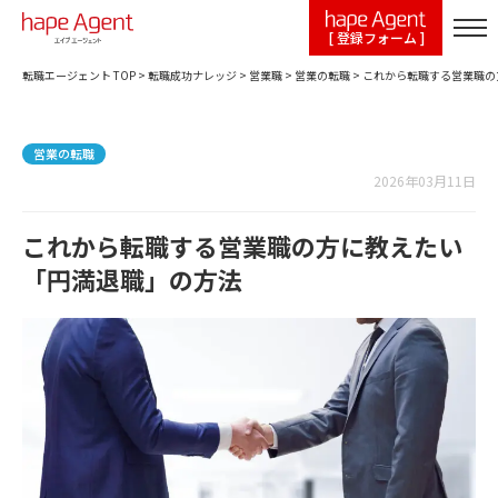
[ 登録フォーム ]
転職エージェント TOP
>
転職成功ナレッジ
>
営業職
>
営業の転職
>
これから転職する営業職の
営業の転職
2026年03月11日
これから転職する営業職の方に教えたい
「円満退職」の方法