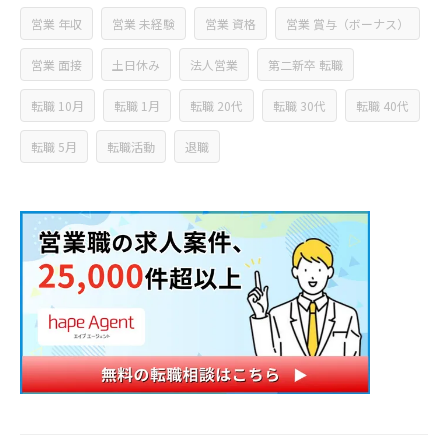
営業 年収
営業 未経験
営業 資格
営業 賞与（ボーナス）
営業 面接
土日休み
法人営業
第二新卒 転職
転職 10月
転職 1月
転職 20代
転職 30代
転職 40代
転職 5月
転職活動
退職