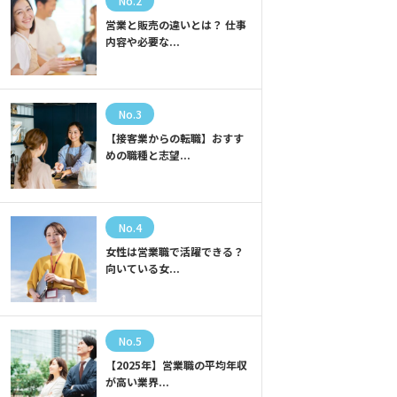
No.2
営業と販売の違いとは？ 仕事
内容や必要な...
No.3
【接客業からの転職】おすす
めの職種と志望...
No.4
女性は営業職で活躍できる？
向いている女...
No.5
【2025年】営業職の平均年収
が高い業界...