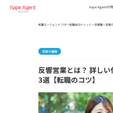
hape Agentの
転職エージェント TOP
>
転職成功ナレッジ
>
営業職
>
営業
営業の職種
反響営業とは？ 詳し
3選【転職のコツ】