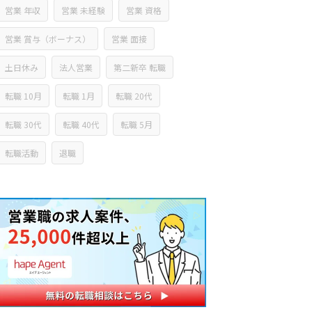
営業 年収
営業 未経験
営業 資格
営業 賞与（ボーナス）
営業 面接
土日休み
法人営業
第二新卒 転職
転職 10月
転職 1月
転職 20代
転職 30代
転職 40代
転職 5月
転職活動
退職