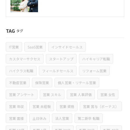
TAG
タグ
IT営業
SaaS営業
インサイドセールス
カスタマーサクセス
スタートアップ
ハイキャリア転職
ハイクラス転職
フィールドセールス
リフォーム営業
不動産営業
保険営業
個人営業・リテール営業
営業 アンケート
営業 スキル
営業 人事評価
営業 女性
営業 年収
営業 未経験
営業 資格
営業 賞与（ボーナス）
営業 面接
土日休み
法人営業
第二新卒 転職