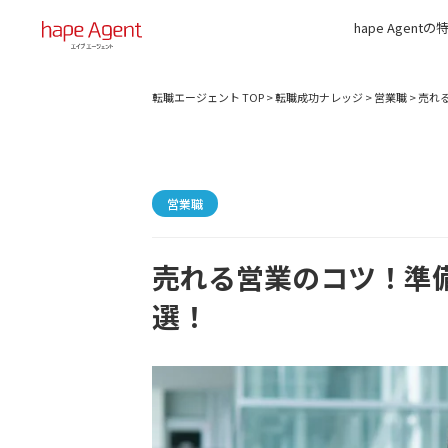
hape Agentの
転職エージェント TOP
>
転職成功ナレッジ
>
営業職
>
売れ
営業職
売れる営業のコツ！準
選！