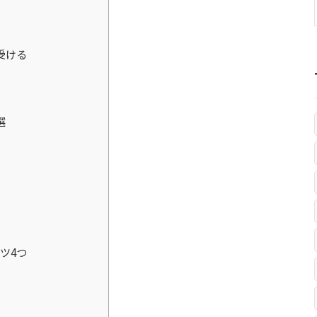
受ける
選
ツ4つ