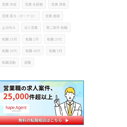
営業 年収
営業 未経験
営業 資格
営業 賞与（ボーナス）
営業 面接
土日休み
法人営業
第二新卒 転職
転職 10月
転職 1月
転職 20代
転職 30代
転職 40代
転職 5月
転職活動
退職