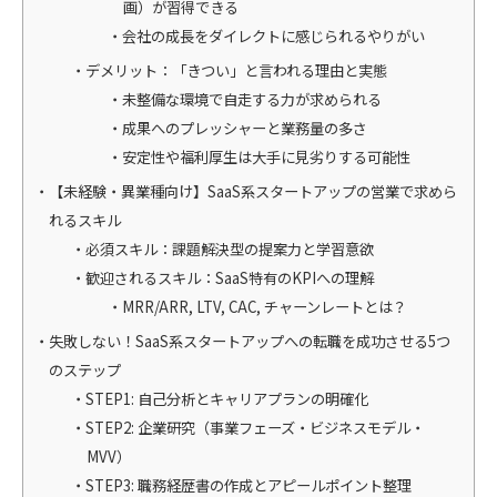
画）が習得できる
会社の成長をダイレクトに感じられるやりがい
デメリット：「きつい」と言われる理由と実態
未整備な環境で自走する力が求められる
成果へのプレッシャーと業務量の多さ
安定性や福利厚生は大手に見劣りする可能性
【未経験・異業種向け】SaaS系スタートアップの営業で求めら
れるスキル
必須スキル：課題解決型の提案力と学習意欲
歓迎されるスキル：SaaS特有のKPIへの理解
MRR/ARR, LTV, CAC, チャーンレートとは？
失敗しない！SaaS系スタートアップへの転職を成功させる5つ
のステップ
STEP1: 自己分析とキャリアプランの明確化
STEP2: 企業研究（事業フェーズ・ビジネスモデル・
MVV）
STEP3: 職務経歴書の作成とアピールポイント整理