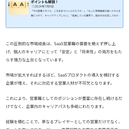
ポイントも解説！
2024年7月9日
「今の営業スタイル、このままでいいんだろうか…」「もっと市場価値の高いスキルを
身につけて、キャリアアップしたい」「成長している業界で、自分の力を試してみた
い」もしあなたが、そんな現状を打破し、これからのビジネスシーンで中心的な役割を
担うキャリアを築きたいと本気で考えているなら、「SaaS営業」という選択肢が、そ
の答えになるかもしれません。この記事では、SaaS営業の全貌を解説いたします。Sa
aS業界経験者はもちろん、未経験から挑戦したいと考えている方にも役立つよう、基
礎から応用、そして具体的な転職ノウハウ...
この圧倒的な市場成長は、SaaS営業職の需要を絶えず押し上
げ、個人のキャリアにとって「安定」と「将来性」の両方をもた
らす強力な土台となっています。
市場が拡大すればするほど、SaaSプロダクトの導入を検討する
企業が増え、それに対応する営業人材が不可欠となります。
これにより、営業職としてのポジションが豊富に存在し続けるだ
けでなく、企業内のキャリアパスも多岐にわたります。
経験を積むことで、単なるプレイヤーとしての営業だけでなく、