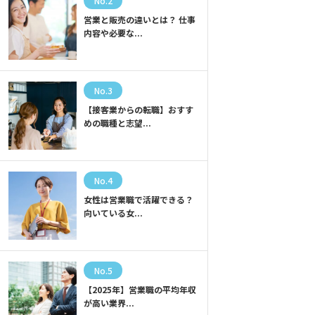
No.2
営業と販売の違いとは？ 仕事
内容や必要な...
No.3
【接客業からの転職】おすす
めの職種と志望...
No.4
女性は営業職で活躍できる？
向いている女...
No.5
【2025年】営業職の平均年収
が高い業界...