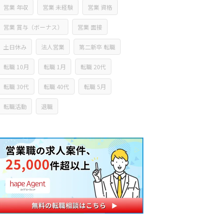
営業 年収
営業 未経験
営業 資格
営業 賞与（ボーナス）
営業 面接
土日休み
法人営業
第二新卒 転職
転職 10月
転職 1月
転職 20代
転職 30代
転職 40代
転職 5月
転職活動
退職