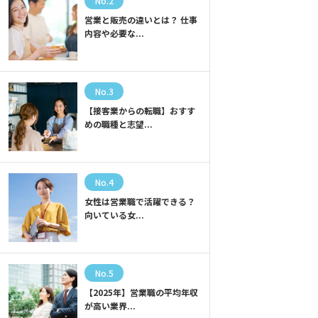
No.2
営業と販売の違いとは？ 仕事
内容や必要な...
No.3
【接客業からの転職】おすす
めの職種と志望...
No.4
女性は営業職で活躍できる？
向いている女...
No.5
【2025年】営業職の平均年収
が高い業界...