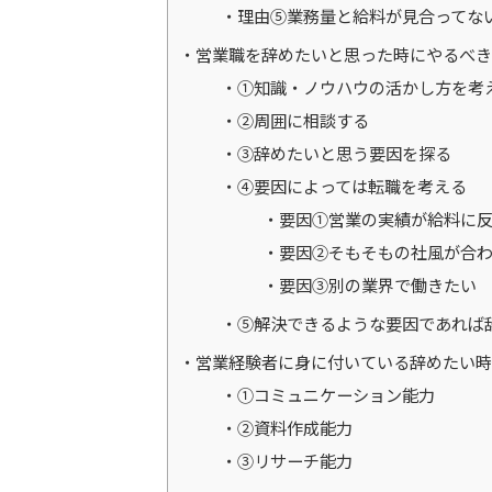
理由⑤業務量と給料が見合ってな
営業職を辞めたいと思った時にやるべき
①知識・ノウハウの活かし方を考
②周囲に相談する
③辞めたいと思う要因を探る
④要因によっては転職を考える
要因①営業の実績が給料に
要因②そもそもの社風が合
要因③別の業界で働きたい
⑤解決できるような要因であれば
営業経験者に身に付いている辞めたい時
①コミュニケーション能力
②資料作成能力
③リサーチ能力