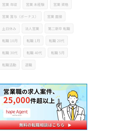
営業 年収
営業 未経験
営業 資格
営業 賞与（ボーナス）
営業 面接
土日休み
法人営業
第二新卒 転職
転職 10月
転職 1月
転職 20代
転職 30代
転職 40代
転職 5月
転職活動
退職