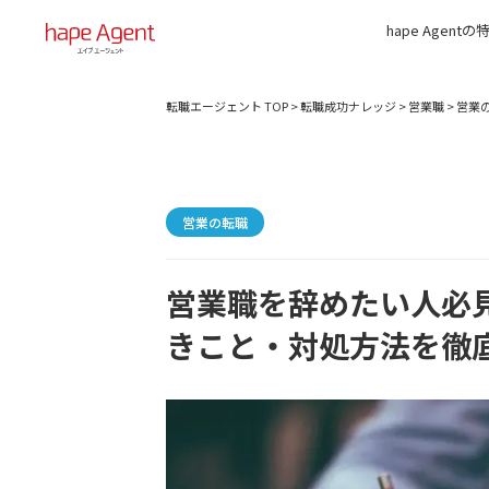
hape Agentの
転職エージェント TOP
>
転職成功ナレッジ
>
営業職
>
営業
営業の転職
営業職を辞めたい人必
きこと・対処方法を徹