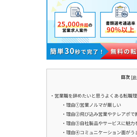
目次
[
非
営業職を辞めたいと思うよくある転職理
理由①営業ノルマが厳しい
理由②飛び込み営業やテレアポで
理由③自社製品やサービスに魅力
理由④コミュニケーション面がう